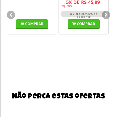
5X DE R$ 45,99
ou
s/juros
Bo
à vista com 5% de
Ca
desconto
Ig
COMPRAR
COMPRAR
DE
R
o
s/
Não perca estas ofertas