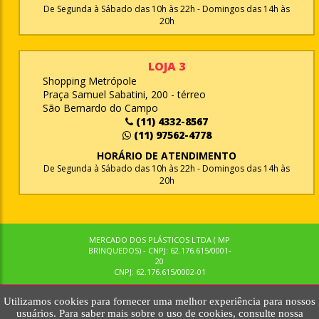
De Segunda à Sábado das 10h às 22h - Domingos das 14h às
20h
LOJA 3
Shopping Metrópole
Praça Samuel Sabatini, 200 - térreo
São Bernardo do Campo
(11) 4332-8567
(11) 97562-4778
HORÁRIO DE ATENDIMENTO
De Segunda à Sábado das 10h às 22h - Domingos das 14h às
20h
MERCADO DOS PLÁSTICOS LTDA ( MP
BRINQUEDOS) - CNPJ: 62.176.615/0001-
20
CNPJ: 62.176.615/0002-01
Utilizamos cookies para fornecer uma melhor experiência para nossos
© MPBRINQUEDOS. TODOS OS DIREITOS RESERVADOS. MKTNOW
usuários. Para saber mais sobre o uso de cookies, consulte nossa