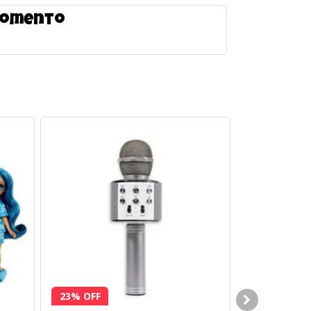
 momento
23% OFF
20% OFF