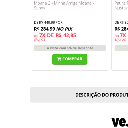
Moana 2 - Minha Amiga Moana -
Patins 
Sunny
Ajustáv
DE R$ 449,99 POR
DE R$ 3
R$ 284,99
NO PIX
R$ 28
7X DE R$ 42,85
7X 
ou
ou
s/juros
s/juros
à vista com 5% de desconto
COMPRAR
DESCRIÇÃO DO PROD
Ve