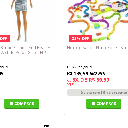
OFF
33% OFF
Barbie Fashion And Beauty -
Hexbug Nano - Nano Zone - Sun
Vestido Verde Glitter Hjr95
,99 POR
DE R$ 299,99 POR
99
R$ 189,99
NO PIX
5X DE R$ 39,99
ou
s/juros
à vista com 5% de desconto
COMPRAR
COMPRAR