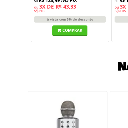
R$ 123,49
NO PIX
R$ 
3X DE R$ 43,33
3X 
ou
ou
s/juros
s/juros
à vista com 5% de desconto
COMPRAR
N