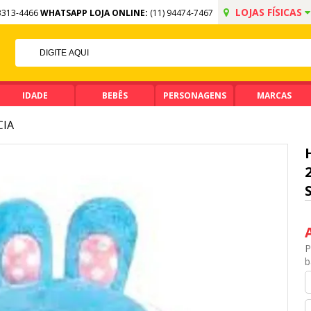
LOJAS FÍSICAS
3313-4466
WHATSAPP LOJA ONLINE:
(11) 94474-7467
F NO PIX
 DE R$ 99,90
IDADE
BEBÊS
PERSONAGENS
MARCAS
CIA
P
b