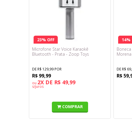
23% OFF
14% 
Microfone Star Voice Karaokê
Boneca 
Bluetooth - Prata - Zoop Toys
Morena 
DE R$ 129,99 POR
DE R$ 69
R$ 99,99
R$ 59,
2X DE R$ 49,99
ou
s/juros
COMPRAR