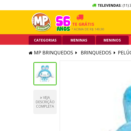
TELEVENDAS:
(11) 
SEM JUROS
FRETE GRÁTIS
5% OF
ÃO DE CRÉDITO
GRANDE SP ACIMA DE R$ 149,90
PIX ACIMA
CATEGORIAS
MENINAS
MENINOS
MP BRINQUEDOS
BRINQUEDOS
PELÚ
VEJA
DESCRIÇÃO
COMPLETA