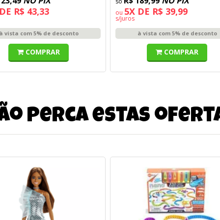
123,49
NO PIX
R$ 189,99
NO PIX
DE R$ 43,33
5X DE R$ 39,99
ou
s/juros
à vista com 5% de desconto
à vista com 5% de desconto
COMPRAR
COMPRAR
ão perca estas ofert