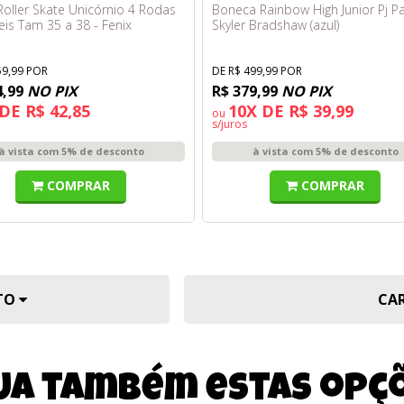
Roller Skate Unicórnio 4 Rodas
Boneca Rainbow High Junior Pj Pa
eis Tam 35 a 38 - Fenix
Skyler Bradshaw (azul)
59,99 POR
DE R$ 499,99 POR
4,99
NO PIX
R$ 379,99
NO PIX
DE R$ 42,85
10X DE R$ 39,99
ou
s/juros
à vista com 5% de desconto
à vista com 5% de desconto
COMPRAR
COMPRAR
UTO
CA
ja também estas opç