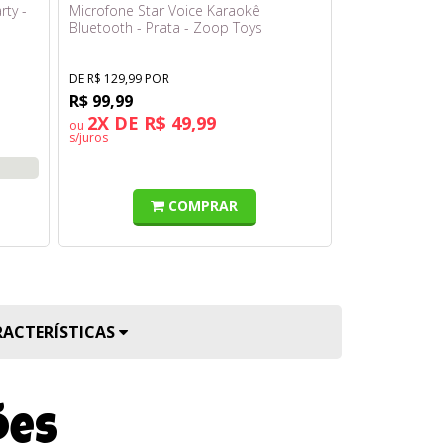
rty -
Microfone Star Voice Karaokê
Maleta Transp
Bluetooth - Prata - Zoop Toys
Robô Shark co
5 - Fun
DE R$ 129,99 POR
DE R$ 499,99 PO
R$ 99,99
R$ 379,99
NO
2X DE R$ 49,99
10X DE R
ou
ou
s/juros
s/juros
à vista 
COMPRAR
RACTERÍSTICAS
ões