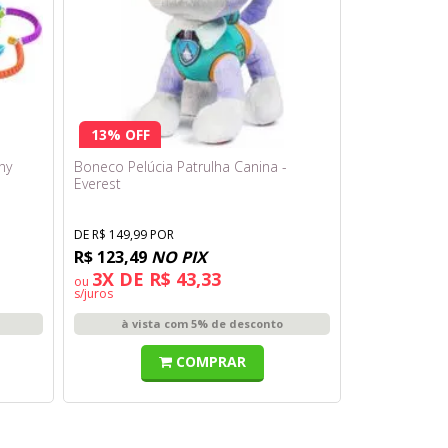
13% OFF
ny
Boneco Pelúcia Patrulha Canina -
Everest
DE R$ 149,99 POR
R$ 123,49
NO PIX
3X DE R$ 43,33
ou
s/juros
à vista com 5% de desconto
COMPRAR