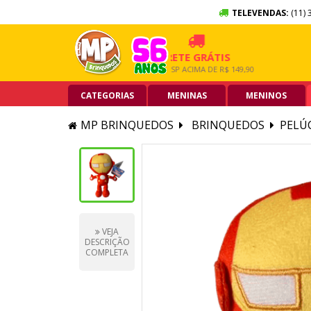
TELEVENDAS:
(11) 
X SEM JUROS
FRETE GRÁTIS
5% 
RTÃO DE CRÉDITO
GRANDE SP ACIMA DE R$ 149,90
PIX AC
CATEGORIAS
MENINAS
MENINOS
MP BRINQUEDOS
BRINQUEDOS
PELÚ
VEJA
DESCRIÇÃO
COMPLETA