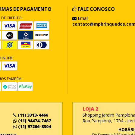
RMAS DE PAGAMENTO
FALE CONOSCO
 DE CRÉDITO:
Email
contato@mpbrinquedos.com
ONLINE:
MOS TAMBÉM:
LOJA 2
(11) 3313-4466
Shopping Jardim Pamplona 
(11) 94474-7467
Rua Pamplona, 1704 - Jard
(11) 97266-8304
HORÁRI
De Segunda à Sábado das