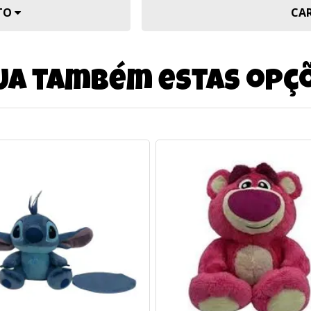
UTO
CA
ja também estas opç