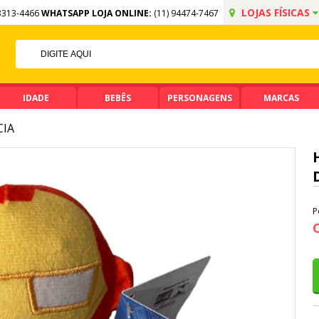
LOJAS FÍSICAS
3313-4466
WHATSAPP LOJA ONLINE:
(11) 94474-7467
OFF NO PIX
IMA DE R$ 99,90
IDADE
BEBÊS
PERSONAGENS
MARCAS
CIA
P