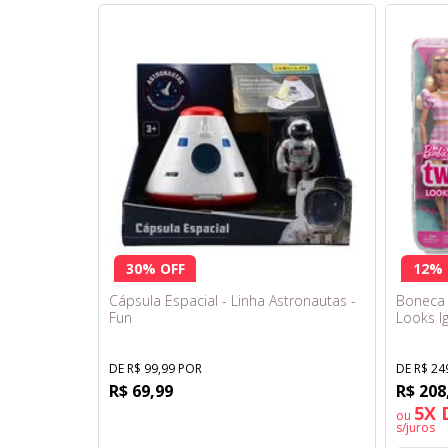
30% OFF
12% 
Cápsula Espacial - Linha Astronautas -
Boneca 
Fun
Looks Ig
DE R$ 99,99 POR
DE R$ 24
R$ 69,99
R$ 208
5X 
ou
s/juros