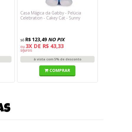
Casa Mágica da Gabby - Pelúcia
Celebration - Cakey Cat - Sunny
R$ 123,49
NO PIX
3X DE R$ 43,33
ou
s/juros
à vista com 5% de desconto
COMPRAR
as