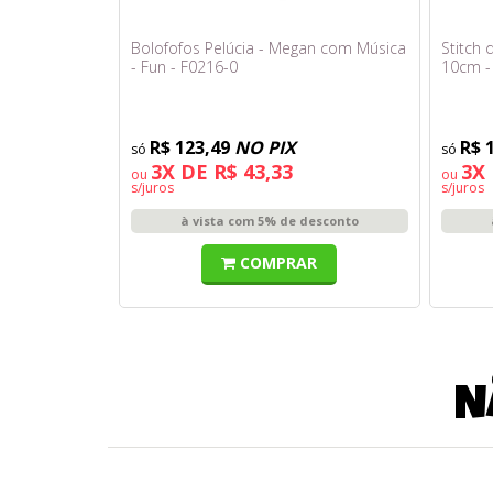
Bolofofos Pelúcia - Megan com Música
Stitch
- Fun - F0216-0
10cm -
R$ 123,49
NO PIX
R$ 
3X DE R$ 43,33
3X 
ou
ou
s/juros
s/juros
à vista com 5% de desconto
COMPRAR
N