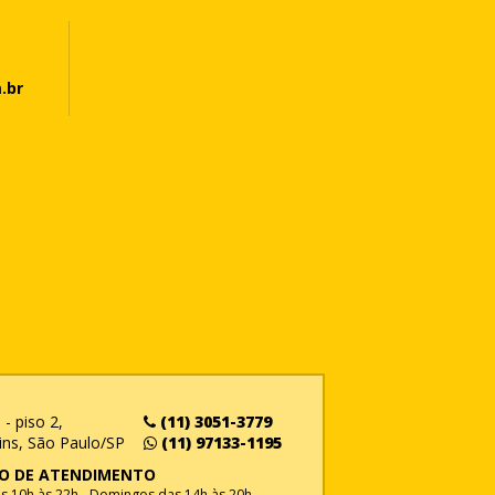
.br
- piso 2,
(11) 3051-3779
ins, São Paulo/SP
(11) 97133-1195
O DE ATENDIMENTO
 10h às 22h - Domingos das 14h às 20h