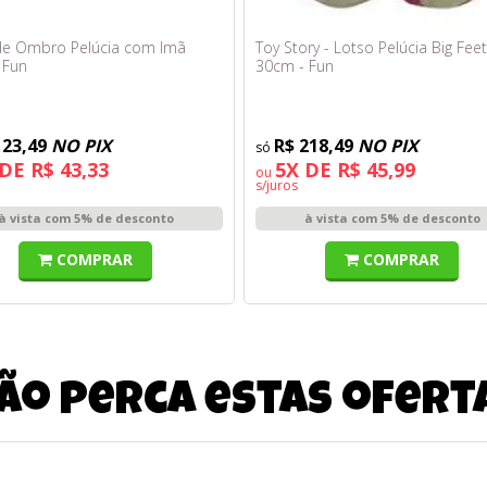
 de Ombro Pelúcia com Imã
Toy Story - Lotso Pelúcia Big Feet
 Fun
30cm - Fun
123,49
NO PIX
R$ 218,49
NO PIX
DE R$ 43,33
5X DE R$ 45,99
ou
s/juros
à vista com 5% de desconto
à vista com 5% de desconto
COMPRAR
COMPRAR
ão perca estas ofert