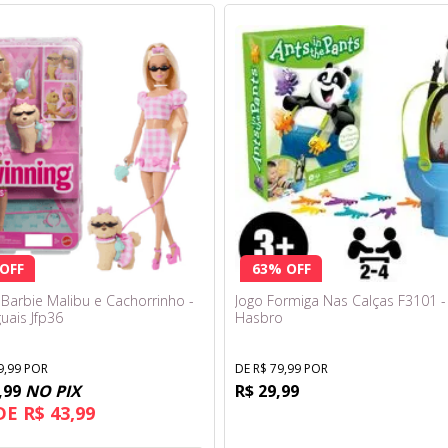
OFF
63% OFF
Barbie Malibu e Cachorrinho -
Jogo Formiga Nas Calças F3101 -
uais Jfp36
Hasbro
9,99 POR
DE R$ 79,99 POR
,99
NO PIX
R$ 29,99
DE R$ 43,99