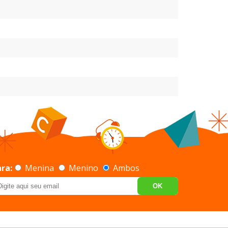
ra:
Menina
Menino
Ambos
OK