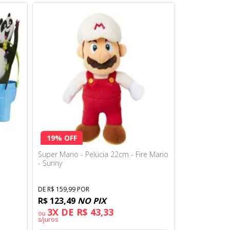
19% OFF
Super Mario - Pelúcia 22cm - Fire Mario
- Sunny
DE R$ 159,99 POR
R$ 123,49
NO PIX
3X DE R$ 43,33
ou
s/juros