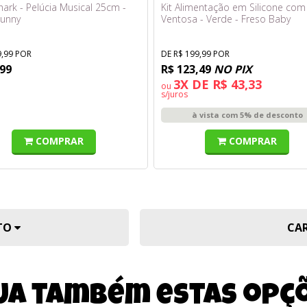
ark - Pelúcia Musical 25cm -
Kit Alimentação em Silicone com
Sunny
Ventosa - Verde - Freso Baby
9,99 POR
DE R$ 199,99 POR
,99
R$ 123,49
NO PIX
3X DE R$ 43,33
ou
s/juros
à vista com 5% de desconto
COMPRAR
COMPRAR
UTO
CA
ja também estas opç