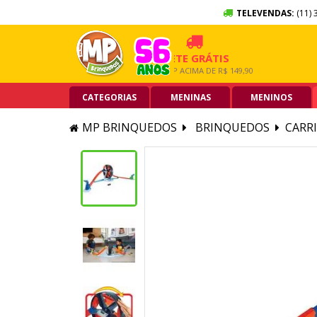
TELEVENDAS:
(11) 
SEM JUROS
FRETE GRÁTIS
5% OF
ÃO DE CRÉDITO
GRANDE SP ACIMA DE R$ 149,90
PIX ACIM
CATEGORIAS
MENINAS
MENINOS
MP BRINQUEDOS
BRINQUEDOS
CARRI