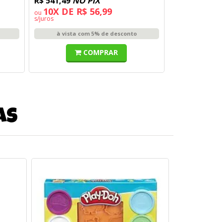
R$ 541,49
NO PIX
10X DE R$ 56,99
ou
s/juros
à vista com 5% de desconto
COMPRAR
as