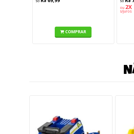
R$ 69,99
R$ 
2X 
ou
s/juros
COMPRAR
N