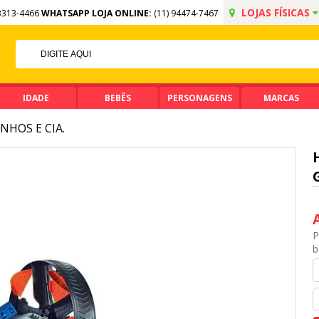
LOJAS FÍSICAS
3313-4466
WHATSAPP LOJA ONLINE:
(11) 94474-7467
F NO PIX
A DE R$ 99,90
IDADE
BEBÊS
PERSONAGENS
MARCAS
NHOS E CIA.
P
b