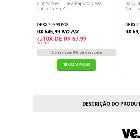
Hot Wheels - Lava-Rápido Mega
Baby Sh
Tubarão Htn82
Azul - 
DE R$ 799,99 POR
DE R$ 9
R$ 645,99
NO PIX
R$ 69
10X DE R$ 67,99
ou
s/juros
à vista com 5% de desconto
COMPRAR
DESCRIÇÃO DO PROD
Ve