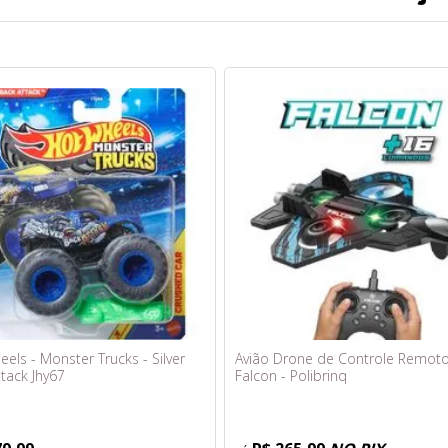
els - Monster Trucks - Silver
Avião Drone de Controle Remoto
tack Jhy67
Falcon - Polibrinq