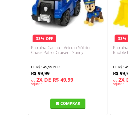
33% OFF
33% 
Patrulha Canina - Veículo Sólido -
Patrulha
Chase Patrol Cruiser - Sunny
Rubble 
DE R$ 149,99 POR
DE R$ 14
R$ 99,99
R$ 99,
2X DE R$ 49,99
2X 
ou
ou
s/juros
s/juros
COMPRAR