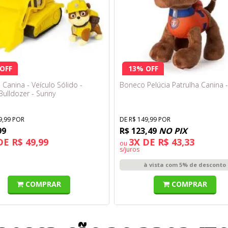
OFF
13% OFF
 Canina - Veículo Sólido -
Boneco Pelúcia Patrulha Canina
Bulldozer - Sunny
9,99 POR
DE R$ 149,99 POR
99
R$ 123,49
NO PIX
DE R$ 49,99
3X DE R$ 43,33
ou
s/juros
à vista com 5% de desconto
COMPRAR
COMPRAR