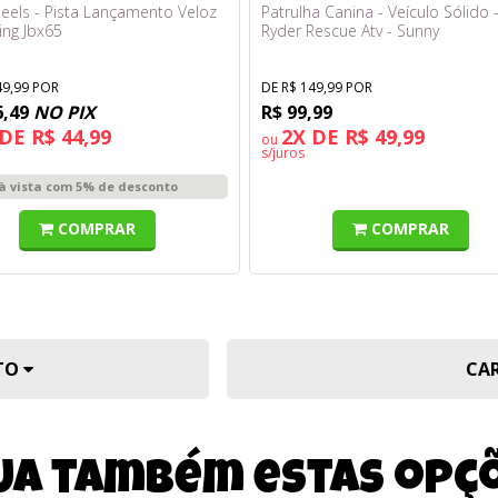
eels - Pista Lançamento Veloz
Patrulha Canina - Veículo Sólido 
ing Jbx65
Ryder Rescue Atv - Sunny
49,99 POR
DE R$ 149,99 POR
6,49
NO PIX
R$ 99,99
DE R$ 44,99
2X DE R$ 49,99
ou
s/juros
à vista com 5% de desconto
COMPRAR
COMPRAR
UTO
CA
ja também estas opç