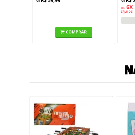
R$ 59,99
R$ 
6X 
ou
s/juros
COMPRAR
N