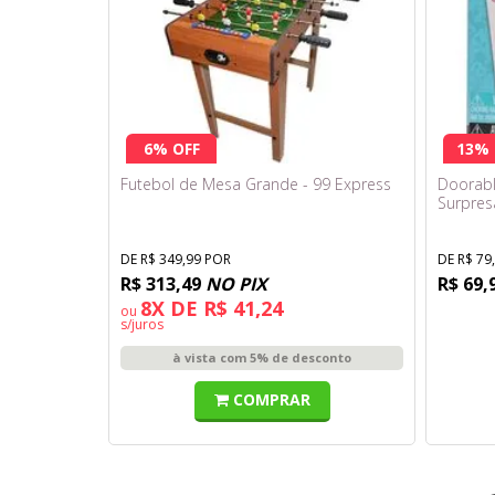
6% OFF
13% 
Futebol de Mesa Grande - 99 Express
Doorabl
Surpres
DE R$ 349,99 POR
DE R$ 79
R$ 313,49
NO PIX
R$ 69,
8X DE R$ 41,24
ou
s/juros
à vista com 5% de desconto
COMPRAR