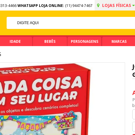
LOJAS FÍSICAS
3313-4466
WHATSAPP LOJA ONLINE:
(11) 94474-7467
NO PIX
E R$ 99,90
IDADE
BEBÊS
PERSONAGENS
MARCAS
S
P
b