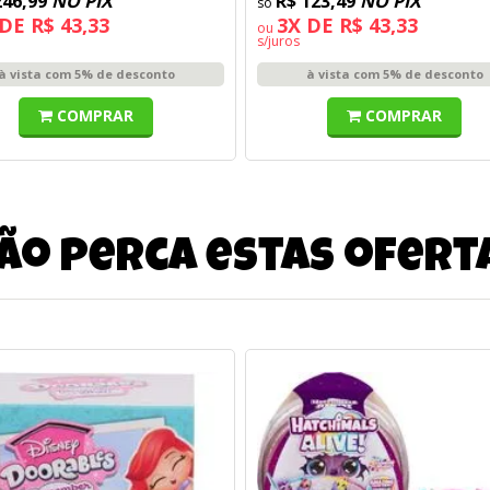
246,99
NO PIX
R$ 123,49
NO PIX
DE R$ 43,33
3X DE R$ 43,33
ou
s/juros
à vista com 5% de desconto
à vista com 5% de desconto
COMPRAR
COMPRAR
ão perca estas ofert