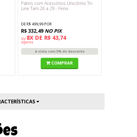
-
Patins com Acessórios Unicórnio Tri-
Stitch Disney 
Line Tam.26 a 29 - Fenix
Boneco Surpres
Sunny
DE R$ 499,99 POR
DE R$ 89,99 POR
R$ 332,49
NO PIX
R$ 49,99
8X DE R$ 43,74
ou
s/juros
à vista com 5% de desconto
COMPRAR
RACTERÍSTICAS
ões