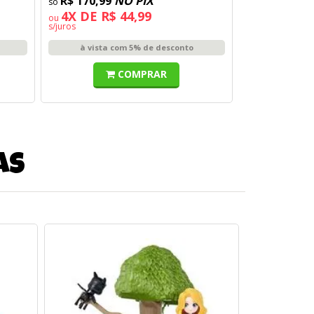
R$ 170,99
NO PIX
4X DE R$ 44,99
ou
s/juros
à vista com 5% de desconto
COMPRAR
as