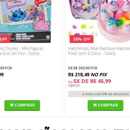
OFF
38% OFF
es Disney - Mini Figuras
Hatchimals Alive Rainbow Hatche
a Era Um Vez - Sunny
Pack com 6 Ovos - Sunny
,99 POR
DE R$ 369,99 POR
99
R$ 218,49
NO PIX
5X DE R$ 45,99
ou
s/juros
à vista com 5% de desconto
COMPRAR
COMPRAR