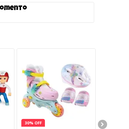
 momento
30% OFF
44% OFF