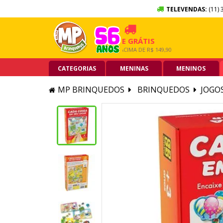
TELEVENDAS:
(11) 
M JUROS
FRETE GRÁTIS
5% OFF 
 DE CRÉDITO
GRANDE SP ACIMA DE R$ 149,90
PIX ACIMA D
CATEGORIAS
MENINAS
MENINOS
MP BRINQUEDOS
BRINQUEDOS
JOGO