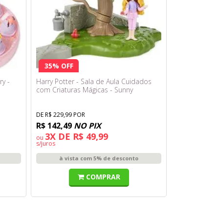
35% OFF
ry -
Harry Potter - Sala de Aula Cuidados
com Criaturas Mágicas - Sunny
DE R$ 229,99 POR
R$ 142,49
NO PIX
3X DE R$ 49,99
ou
s/juros
à vista com 5% de desconto
COMPRAR