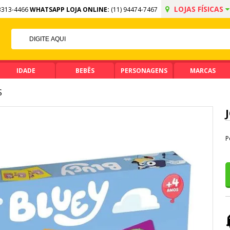
LOJAS FÍSICAS
3313-4466
WHATSAPP LOJA ONLINE:
(11) 94474-7467
FF NO PIX
MA DE R$ 99,90
IDADE
BEBÊS
PERSONAGENS
MARCAS
S
P