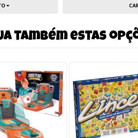
UTO
CA
ja também estas opç