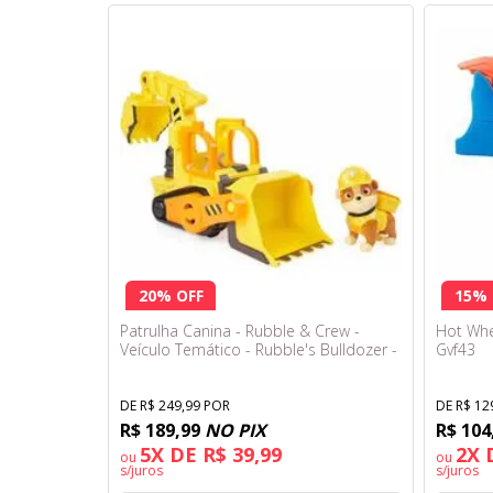
20% OFF
15% 
Patrulha Canina - Rubble & Crew -
Hot Whe
Veículo Temático - Rubble's Bulldozer -
Gvf43
Sunny
DE R$ 249,99 POR
DE R$ 12
R$ 189,99
NO PIX
R$ 104
5X DE R$ 39,99
2X 
ou
ou
s/juros
s/juros