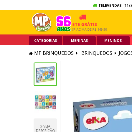
TELEVENDAS:
(11) 
 SEM JUROS
FRETE GRÁTIS
5% O
RTÃO DE CRÉDITO
GRANDE SP ACIMA DE R$ 149,90
PIX ACI
CATEGORIAS
MENINAS
MENINOS
MP BRINQUEDOS
BRINQUEDOS
JOGO
VEJA
DESCRIÇÃO