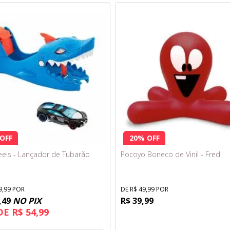
OFF
20% OFF
els - Lançador de Tubarão
Pocoyo Boneco de Vinil - Fred
9,99 POR
DE R$ 49,99 POR
,49
NO PIX
R$ 39,99
DE R$ 54,99