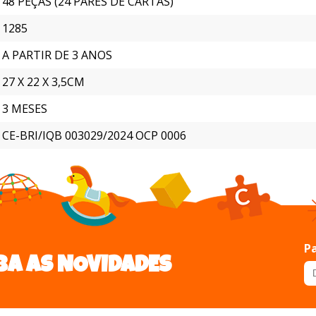
48 PEÇAS (24 PARES DE CARTAS)
1285
A PARTIR DE 3 ANOS
27 X 22 X 3,5CM
3 MESES
CE-BRI/IQB 003029/2024 OCP 0006
Pa
BA AS NOVIDADES