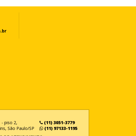
.br
- piso 2,
(11) 3051-3779
ins, São Paulo/SP
(11) 97133-1195