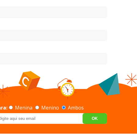
ra:
Menina
Menino
Ambos
OK