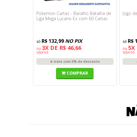
Pokemon Cartas - Baralho Batalha de
Jogo de
Liga Mega Lucario Ex com 60 Cartas
R$ 132,99
NO PIX
R$ 
3X DE R$ 46,66
5X 
ou
ou
s/juros
s/juros
à vista com 5% de desconto
COMPRAR
N