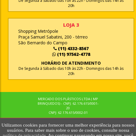
De Segunda à Sábado das 10h às 22h - Domingos das 14h às
20h
LOJA 3
Shopping Metrópole
Praça Samuel Sabatini, 200 - térreo
São Bernardo do Campo
(11) 4332-8567
(11) 97562-4778
HORÁRIO DE ATENDIMENTO
De Segunda à Sábado das 10h às 22h - Domingos das 14h às
20h
MERCADO DOS PLÁSTICOS LTDA ( MP
BRINQUEDOS) - CNPJ: 62.176.615/0001-
20
CNPJ: 62.176.615/0002-01
Utilizamos cookies para fornecer uma melhor experiência para nossos
© MPBRINQUEDOS. TODOS OS DIREITOS RESERVADOS. MKTNOW
usuários. Para saber mais sobre o uso de cookies, consulte nossa
política de privacidade.
Ao continuar navegando em nosso site, você