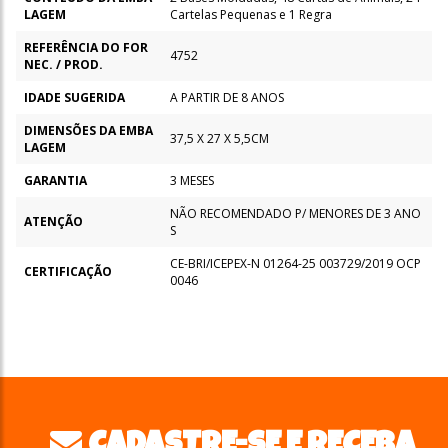
LAGEM
Cartelas Pequenas e 1 Regra
REFERÊNCIA DO FOR
4752
NEC. / PROD.
IDADE SUGERIDA
A PARTIR DE 8 ANOS
DIMENSÕES DA EMBA
37,5 X 27 X 5,5CM
LAGEM
GARANTIA
3 MESES
NÃO RECOMENDADO P/ MENORES DE 3 ANO
ATENÇÃO
S
CE-BRI/ICEPEX-N 01264-25 003729/2019 OCP
CERTIFICAÇÃO
0046
CADASTRE-SE E RECEBA