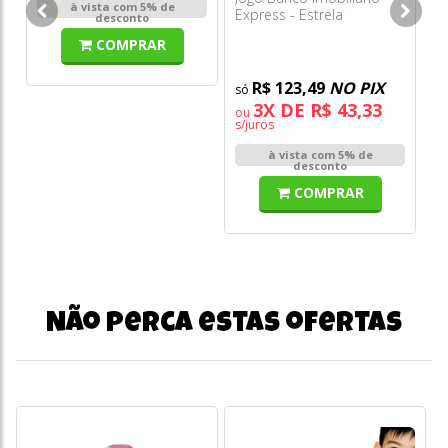
à vista com 5% de
Express - Estrela
Ev
desconto
As
COMPRAR
Qu
R$ 123,49
NO PIX
3X DE R$ 43,33
ou
s/juros
à vista com 5% de
desconto
COMPRAR
Não perca estas ofertas