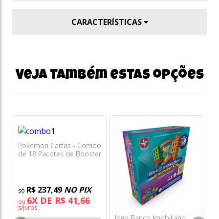
CARACTERÍSTICAS
Veja também estas opções
Pokemon Cartas - Combo
de 18 Pacotes de Booster
- Mega Evolução -
Escuridão Absoluta
R$ 237,49
NO PIX
6X DE R$ 41,66
ou
s/juros
Jogo Banco Imobiliário
Po