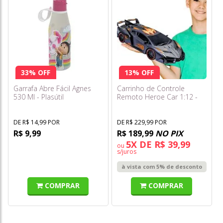
33% OFF
13% OFF
Garrafa Abre Fácil Agnes
Carrinho de Controle
530 Ml - Plasútil
Remoto Heroe Car 1:12 -
Art Brink
DE R$ 14,99 POR
DE R$ 229,99 POR
R$ 9,99
R$ 189,99
NO PIX
5X DE R$ 39,99
ou
s/juros
à vista com 5% de desconto
COMPRAR
COMPRAR