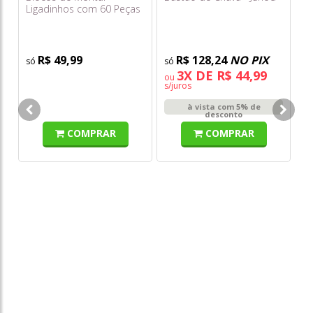
Ligadinhos com 60 Peças
- Simotoys
R$ 49,99
R$ 128,24
NO PIX
3X DE R$ 44,99
ou
s/juros
Se
à vista com 5% de
In
desconto
COMPRAR
COMPRAR