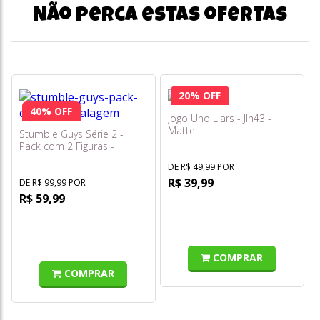
Não perca estas ofertas
20% OFF
40% OFF
Jogo Uno Liars - Jlh43 -
Mattel
Stumble Guys Série 2 -
Pack com 2 Figuras -
Stabby Kate e Swamp Troll
DE R$ 49,99 POR
- Multikids
R$ 39,99
DE R$ 99,99 POR
R$ 59,99
COMPRAR
COMPRAR