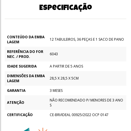
Especificação
CONTEÚDO DA EMBA
12 TABULEIROS, 36 PEÇAS E 1 SACO DE PANO
LAGEM
REFERÊNCIA DO FOR
6043
NEC. / PROD.
IDADE SUGERIDA
A PARTIR DE 5 ANOS
DIMENSÕES DA EMBA
28,5 X 28,5 X 5CM
LAGEM
GARANTIA
3 MESES
NÃO RECOMENDADO P/ MENORES DE 3 ANO
ATENÇÃO
S
CERTIFICAÇÃO
CE-BRI/IDEAL 00925/2022 OCP 0147