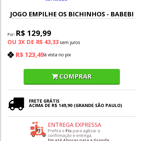
JOGO EMPILHE OS BICHINHOS - BABEBI
R$ 129,99
Por:
OU
3
X
DE
R$ 43,33
R$ 123,49
à vista no pix
COMPRAR
FRETE GRÁTIS
ACIMA DE R$ 149,90 (GRANDE SÃO PAULO)
ENTREGA EXPRESSA
Prefira o
Pix
para agilizar a
confirmação e entrega.
Em até 4 horas para a Grande