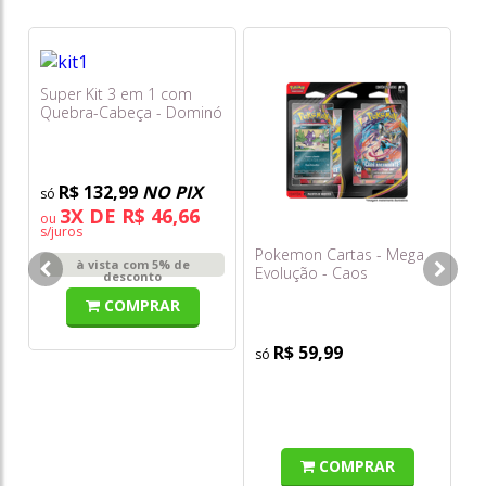
Super Kit 3 em 1 com
Po
Quebra-Cabeça - Dominó
Me
e Memória - Toy Story 5 -
Ca
Toyster
R$ 132,99
NO PIX
3X DE R$ 46,66
ou
o
s/juros
s/
Pokemon Cartas - Mega
à vista com 5% de
Evolução - Caos
desconto
Ascendente - Blister
COMPRAR
Quádruplo com 25 Cards
R$ 59,99
COMPRAR