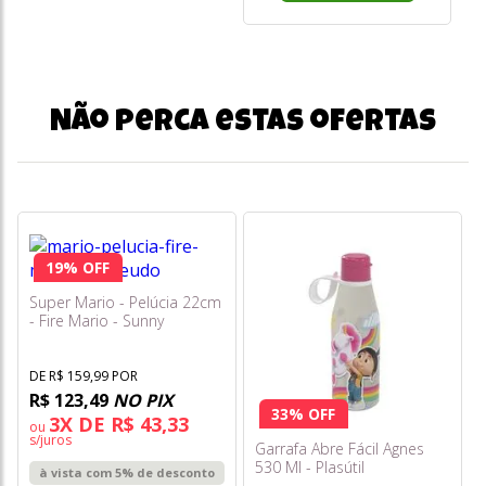
Não perca estas ofertas
19% OFF
Super Mario - Pelúcia 22cm
- Fire Mario - Sunny
DE R$ 159,99 POR
R$ 123,49
NO PIX
33% OFF
3X DE R$ 43,33
ou
s/juros
Garrafa Abre Fácil Agnes
530 Ml - Plasútil
à vista com 5% de desconto