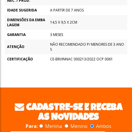
NEC. / PROD.
IDADE SUGERIDA
A PARTIR DE 7 ANOS
DIMENSÕES DA EMBA
14,5 X 9,5 X 2CM
LAGEM
GARANTIA
3 MESES
NÃO RECOMENDADO P/ MENORES DE 3 ANO
ATENÇÃO
S
CERTIFICAÇÃO
CE-BRI/INNAC 000213/2022 OCP 0061
CADASTRE-SE E RECEBA
AS NOVIDADES
Para:
Menina
Menino
Ambos