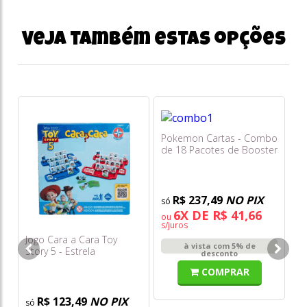
Veja também estas opções
Pokemon Cartas - Combo
Jo
de 18 Pacotes de Booster
To
- Mega Evolução -
Escuridão Absoluta
R$ 237,49
NO PIX
6X DE R$ 41,66
ou
s/juros
Jogo Cara a Cara Toy
à vista com 5% de
Story 5 - Estrela
desconto
COMPRAR
R$ 123,49
NO PIX