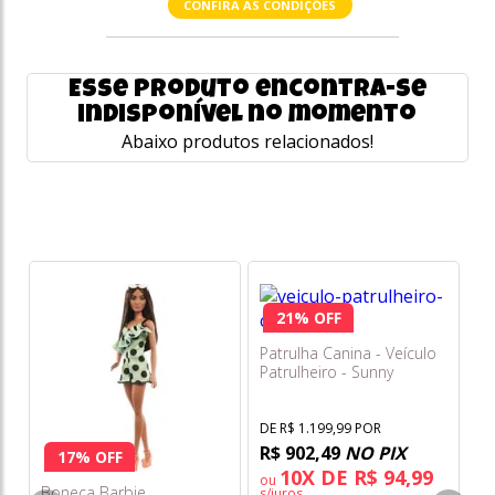
CONFIRA AS CONDIÇÕES
Esse produto encontra-se
indisponível no momento
Abaixo produtos relacionados!
21% OFF
Patrulha Canina - Veículo
C
Patrulheiro - Sunny
Ki
DE R$ 1.199,99 POR
DE
R$ 902,49
NO PIX
R
17% OFF
10X DE R$ 94,99
ou
Boneca Barbie
s/juros