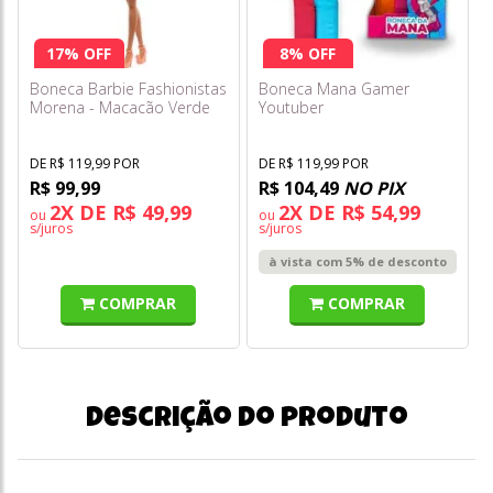
17% OFF
8% OFF
Boneca Barbie Fashionistas
Boneca Mana Gamer
Morena - Macacão Verde
Youtuber
com Bolinhas Hpf76
DE R$ 119,99 POR
DE R$ 119,99 POR
R$ 99,99
R$ 104,49
NO PIX
2X DE R$ 49,99
2X DE R$ 54,99
ou
ou
s/juros
s/juros
à vista com 5% de desconto
COMPRAR
COMPRAR
Descrição do produto