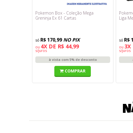
Pokemon Box - Coleção Mega
Pokemo
Greninja Ex 61 Cartas
Liga M
R$ 170,99
NO PIX
R$ 
4X DE R$ 44,99
3X 
ou
ou
s/juros
s/juros
à vista com 5% de desconto
COMPRAR
N