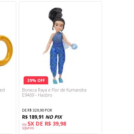
39% OFF
eed
Boneca Raya e Flor de Kumandra
E9469 - Hasbro
DE R$ 329,90 POR
R$ 189,91
NO PIX
5X DE R$ 39,98
ou
s/juros