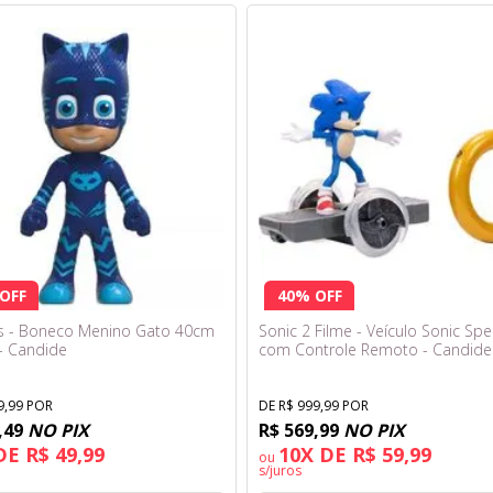
OFF
40% OFF
s - Boneco Menino Gato 40cm
Sonic 2 Filme - Veículo Sonic Sp
 - Candide
com Controle Remoto - Candide
9,99 POR
DE R$ 999,99 POR
,49
NO PIX
R$ 569,99
NO PIX
DE R$ 49,99
10X DE R$ 59,99
ou
s/juros