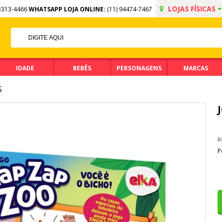
LOJAS FÍSICAS
3313-4466
WHATSAPP LOJA ONLINE:
(11) 94474-7467
FF NO PIX
IMA DE R$ 99,90
IDADE
BEBÊS
PERSONAGENS
MARCAS
S
R
P