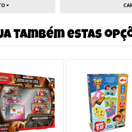
UTO
CA
ja também estas opç