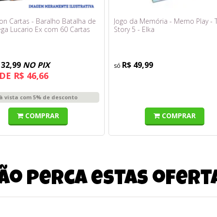
n Cartas - Baralho Batalha de
Jogo da Memória - Memo Play - 
ega Lucario Ex com 60 Cartas
Story 5 - Elka
132,99
NO PIX
R$ 49,99
DE R$ 46,66
à vista com 5% de desconto
COMPRAR
COMPRAR
ão perca estas ofert