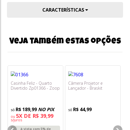
CARACTERÍSTICAS
Veja também estas opções
Casinha Feliz - Quarto
Câmera Projetor e
Divertido Zp01366 - Zoop
Lançador - Braskit
Toys
R$ 189,99
NO PIX
R$ 44,99
5X DE R$ 39,99
ou
s/juros
Fo
à vista com 5% de