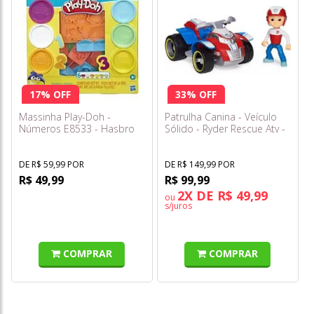
17% OFF
33% OFF
Massinha Play-Doh -
Patrulha Canina - Veículo
Números E8533 - Hasbro
Sólido - Ryder Rescue Atv -
Sunny
DE R$ 59,99 POR
DE R$ 149,99 POR
R$ 49,99
R$ 99,99
2X DE R$ 49,99
ou
s/juros
COMPRAR
COMPRAR