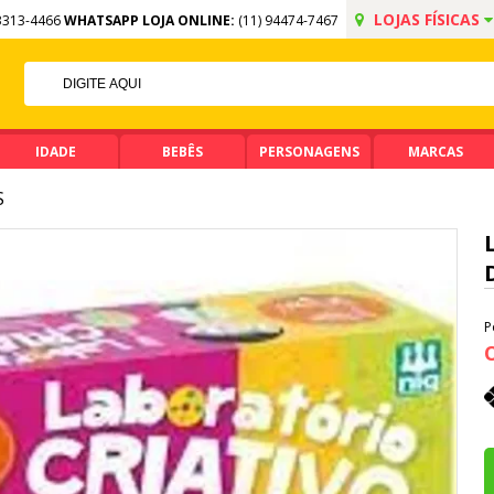
LOJAS FÍSICAS
3313-4466
WHATSAPP LOJA ONLINE:
(11) 94474-7467
5% OFF NO PIX
PIX ACIMA DE R$ 99,90
IDADE
BEBÊS
PERSONAGENS
MARCAS
S
P