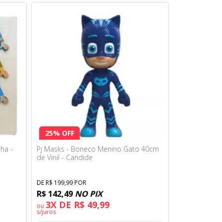
25% OFF
ha -
Pj Masks - Boneco Menino Gato 40cm
de Vinil - Candide
DE R$ 199,99 POR
R$ 142,49
NO PIX
3X DE R$ 49,99
ou
s/juros