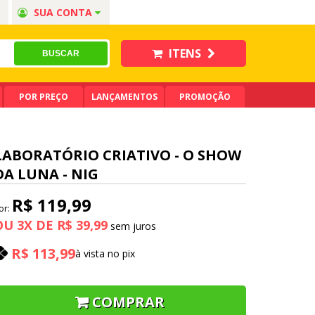
SUA CONTA
ITENS
POR PREÇO
LANÇAMENTOS
PROMOÇÃO
LABORATÓRIO CRIATIVO - O SHOW
DA LUNA - NIG
R$ 119,99
or:
OU
3
X
DE
R$ 39,99
R$ 113,99
à vista no pix
COMPRAR