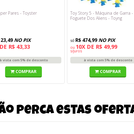
per Pares - Toyster
Toy Story 5 - Máquina de Garra -
Foguete Dos Aliens - Toyng
123,49
NO PIX
R$ 474,99
NO PIX
DE R$ 43,33
10X DE R$ 49,99
ou
s/juros
à vista com 5% de desconto
à vista com 5% de desconto
COMPRAR
COMPRAR
ão perca estas ofert