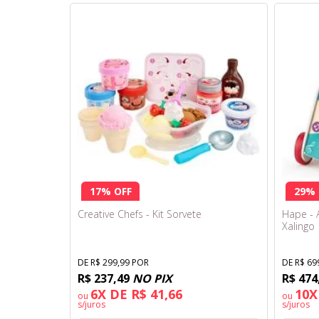
17% OFF
29% 
Creative Chefs - Kit Sorvete
Hape - 
Xalingo
DE R$ 299,99 POR
DE R$ 69
R$ 237,49
NO PIX
R$ 474
6X DE R$ 41,66
10X
ou
ou
s/juros
s/juros