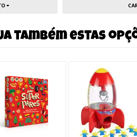
UTO
CA
ja também estas opç