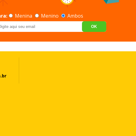
ra:
Menina
Menino
Ambos
OK
.br