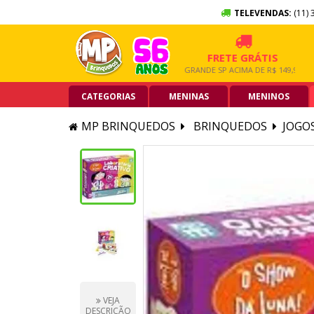
TELEVENDAS:
(11) 
10X SEM JUROS
FRETE GRÁTIS
NO CARTÃO DE CRÉDITO
GRANDE SP ACIMA DE R$ 149,90
CATEGORIAS
MENINAS
MENINOS
MP BRINQUEDOS
BRINQUEDOS
JOGO
VEJA
DESCRIÇÃO