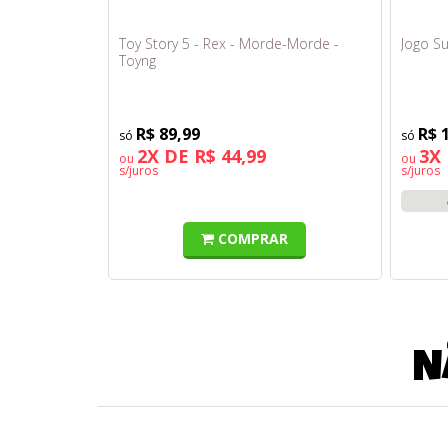
Toy Story 5 - Rex - Morde-Morde -
Jogo Su
Toyng
R$ 89,99
R$ 
2X DE R$ 44,99
3X 
ou
ou
s/juros
s/juros
COMPRAR
N