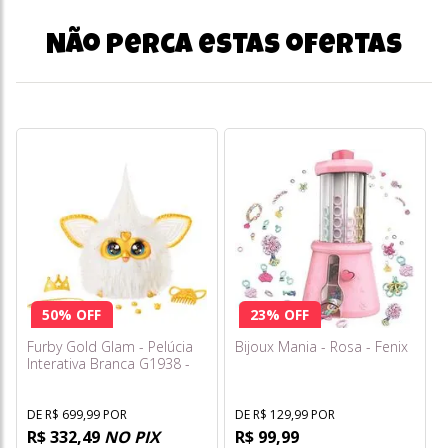
Não perca estas ofertas
50% OFF
23% OFF
Furby Gold Glam - Pelúcia
Bijoux Mania - Rosa - Fenix
Interativa Branca G1938 -
Hasbro
DE R$ 699,99 POR
DE R$ 129,99 POR
R$ 332,49
NO PIX
R$ 99,99