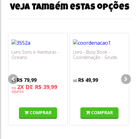
Veja também estas opções
Livro Sons e Aventuras -
Livro - Busy Book -
Li
Oceano
Coordenação - Grude,
- 
Desgrude e Aprenda
R$ 79,99
R$ 49,99
2X DE R$ 39,99
ou
s/juros
COMPRAR
COMPRAR