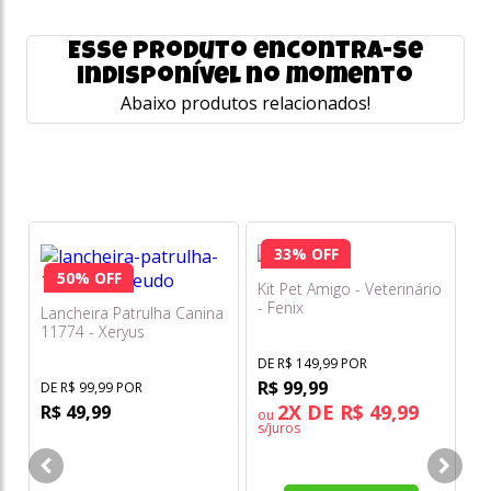
Esse produto encontra-se
indisponível no momento
Abaixo produtos relacionados!
33% OFF
50% OFF
Kit Pet Amigo - Veterinário
- Fenix
Lancheira Patrulha Canina
11774 - Xeryus
DE R$ 149,99 POR
R$ 99,99
DE R$ 99,99 POR
2X DE R$ 49,99
R$ 49,99
ou
s/juros
Jo
Ca