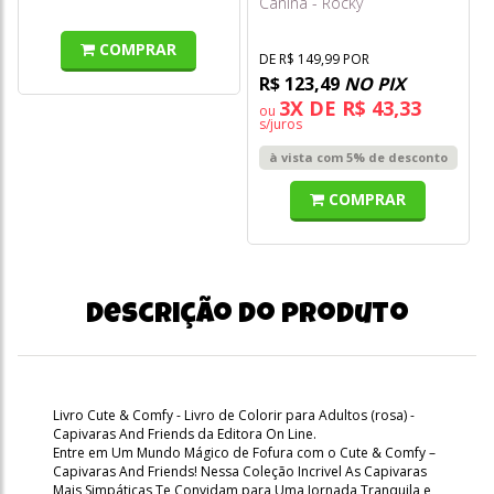
Canina - Rocky
COMPRAR
DE R$ 149,99 POR
R$ 123,49
NO PIX
3X DE R$ 43,33
ou
s/juros
à vista com 5% de desconto
COMPRAR
Descrição do produto
Livro Cute & Comfy - Livro de Colorir para Adultos (rosa) -
Capivaras And Friends da Editora On Line.
Entre em Um Mundo Mágico de Fofura com o Cute & Comfy –
Capivaras And Friends! Nessa Coleção Incrivel As Capivaras
Mais Simpáticas Te Convidam para Uma Jornada Tranquila e