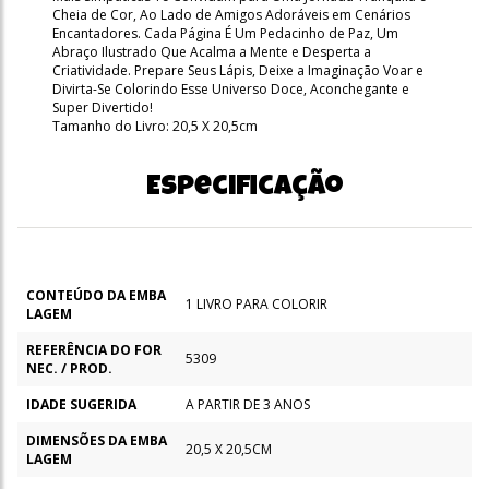
Cheia de Cor, Ao Lado de Amigos Adoráveis em Cenários
Encantadores. Cada Página É Um Pedacinho de Paz, Um
Abraço Ilustrado Que Acalma a Mente e Desperta a
Criatividade. Prepare Seus Lápis, Deixe a Imaginação Voar e
Divirta-Se Colorindo Esse Universo Doce, Aconchegante e
Super Divertido!
Tamanho do Livro: 20,5 X 20,5cm
Especificação
CONTEÚDO DA EMBA
1 LIVRO PARA COLORIR
LAGEM
REFERÊNCIA DO FOR
5309
NEC. / PROD.
IDADE SUGERIDA
A PARTIR DE 3 ANOS
DIMENSÕES DA EMBA
20,5 X 20,5CM
LAGEM