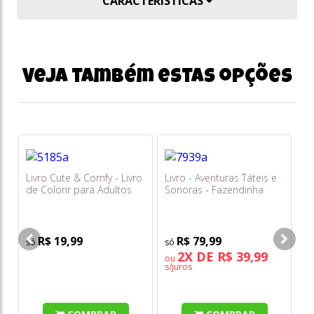
CARACTERÍSTICAS
Veja também estas opções
Livro Cute & Comfy - Livro
Livro - Aventuras Táteis e
Li
de Colorir para Adultos
Sonoras - Fazendinha
Co
(rosa Claro)
De
R$ 19,99
R$ 79,99
2X DE R$ 39,99
ou
s/juros