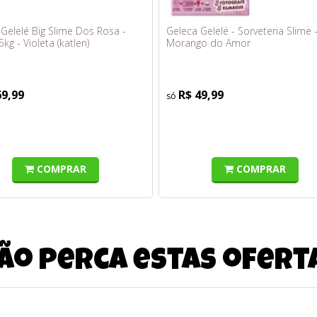
Gelelé Big Slime Dos Rosa -
Geleca Gelelé - Sorveteria Slime 
5kg - Violeta (katlen)
Morango do Amor
69,99
R$ 49,99
COMPRAR
COMPRAR
ão perca estas ofert