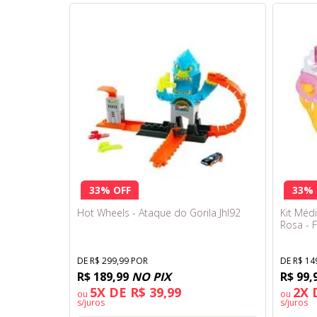
33% OFF
33% 
Hot Wheels - Ataque do Gorila Jhl92
Kit Méd
Rosa - F
DE R$ 299,99 POR
DE R$ 14
R$ 189,99
NO PIX
R$ 99,
5X DE R$ 39,99
2X 
ou
ou
s/juros
s/juros