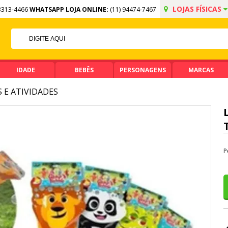
LOJAS FÍSICAS
3313-4466
WHATSAPP LOJA ONLINE:
(11) 94474-7467
FF NO PIX
MA DE R$ 99,90
IDADE
BEBÊS
PERSONAGENS
MARCAS
 E ATIVIDADES
P