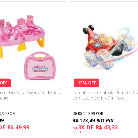
OFF
13% OFF
ico - Doutora Diversão - Maleta
Carrinho de Controle Remoto Cr
enix
com Luz e Som - Dm Toys
9,99 POR
DE R$ 149,99 POR
99
R$ 123,49
NO PIX
DE R$ 49,99
3X DE R$ 43,33
ou
s/juros