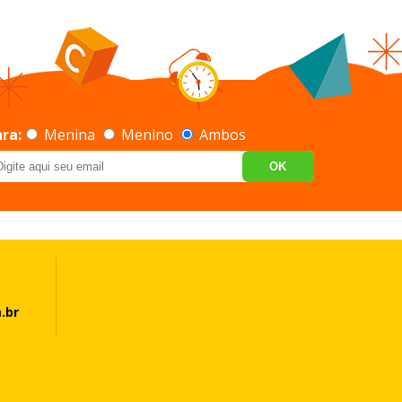
ra:
Menina
Menino
Ambos
OK
.br