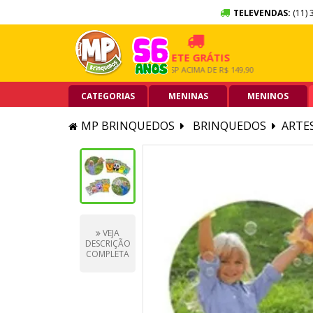
TELEVENDAS:
(11) 
 SEM JUROS
FRETE GRÁTIS
5% O
RTÃO DE CRÉDITO
GRANDE SP ACIMA DE R$ 149,90
PIX ACI
CATEGORIAS
MENINAS
MENINOS
MP BRINQUEDOS
BRINQUEDOS
ARTES
VEJA
DESCRIÇÃO
COMPLETA