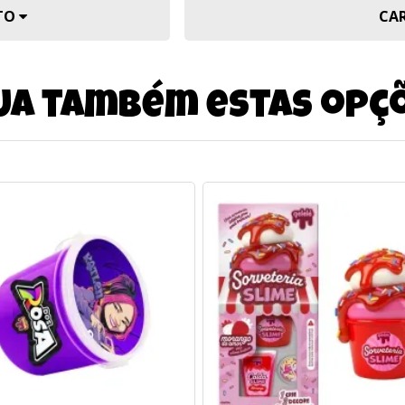
UTO
CA
ja também estas opç