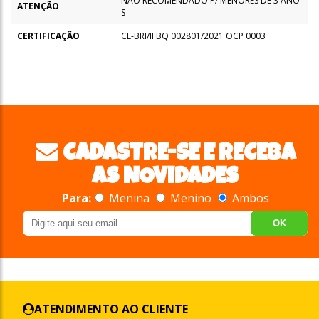
NÃO RECOMENDADO P/ MENORES DE 3 ANO
ATENÇÃO
S
CERTIFICAÇÃO
CE-BRI/IFBQ 002801/2021 OCP 0003
CADASTRE-SE E RECEBA
AS NOVIDADES
Para:
Menina
Menino
Ambos
OK
ATENDIMENTO AO CLIENTE