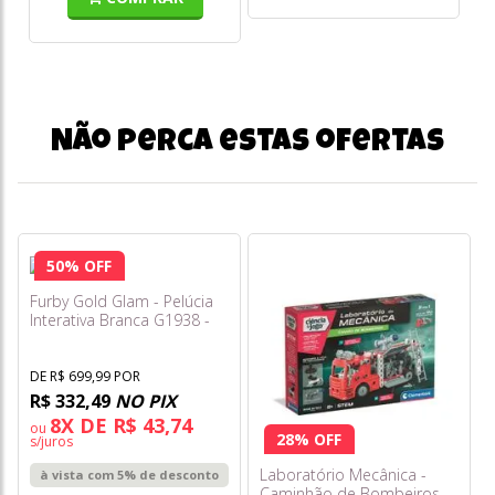
Não perca estas ofertas
50% OFF
Furby Gold Glam - Pelúcia
Interativa Branca G1938 -
Hasbro
DE R$ 699,99 POR
R$ 332,49
NO PIX
8X DE R$ 43,74
ou
28% OFF
s/juros
Laboratório Mecânica -
à vista com 5% de desconto
Caminhão de Bombeiros -