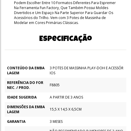
Podem Escolher Entre 10 Formatos Diferentes Para Espremer
Na Ferramenta Fun Factory, Que Também Possui Moldes
Divertidos e Um Espaço Na Parte Superior Para Guardar Os
Acessórios do Trilho. Vem com 3 Potes de Massinha de
Modelar em Cores Primárias Clássicas.
Especificação
CONTEÚDO DA EMBA
3 POTES DE MASSINHA PLAY-DOH E ACESSÓR
LAGEM
IOS
REFERÊNCIA DO FOR
F8805
NEC. / PROD.
IDADE SUGERIDA
A PARTIR DE 3 ANOS
DIMENSÕES DA EMBA
15,5 X 14,5 X 6,5CM
LAGEM
GARANTIA
3 MESES