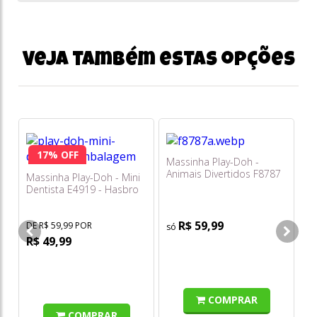
Veja também estas opções
17% OFF
Massinha Play-Doh -
To
Animais Divertidos F8787
Ma
Massinha Play-Doh - Mini
- Hasbro
Dentista E4919 - Hasbro
R$ 59,99
DE R$ 59,99 POR
R$ 49,99
COMPRAR
COMPRAR