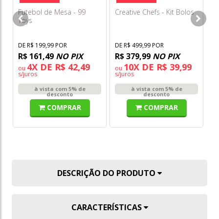
Futebol de Mesa - 99
Creative Chefs - Kit Bolos
Mo
Toys
Ca
DE R$ 199,99 POR
DE R$ 499,99 POR
DE
R$ 161,49
NO PIX
R$ 379,99
NO PIX
R
4X DE R$ 42,49
10X DE R$ 39,99
ou
ou
o
s/juros
s/juros
s/
à vista com 5% de
à vista com 5% de
desconto
desconto
COMPRAR
COMPRAR
DESCRIÇÃO DO PRODUTO
CARACTERÍSTICAS