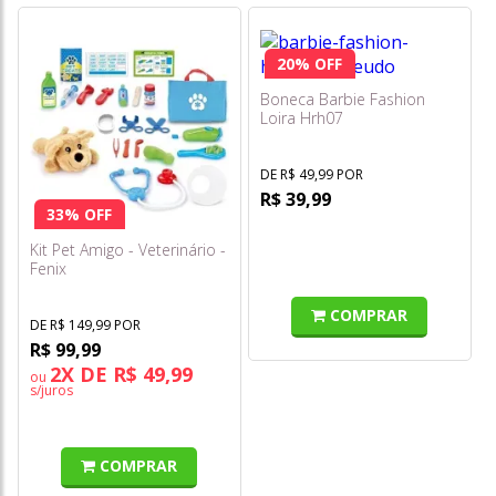
20% OFF
Boneca Barbie Fashion
Loira Hrh07
DE R$ 49,99 POR
R$ 39,99
33% OFF
Kit Pet Amigo - Veterinário -
Fenix
COMPRAR
DE R$ 149,99 POR
R$ 99,99
2X DE R$ 49,99
ou
s/juros
COMPRAR