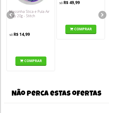
R$ 49,99
Massinha Stica e Pula Air
Ma
Clay 20g - Stitch
- 
COMPRAR
R$ 14,99
COMPRAR
Não perca estas ofertas