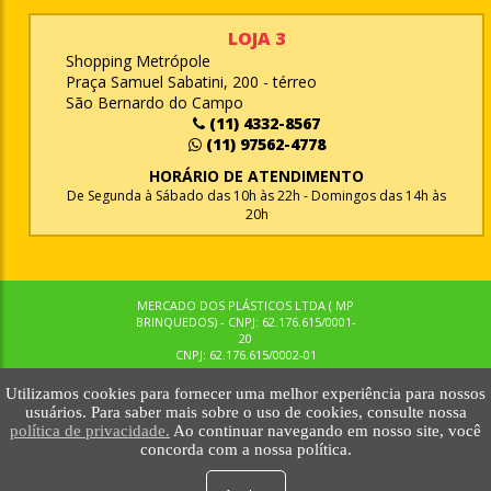
LOJA 3
Shopping Metrópole
Praça Samuel Sabatini, 200 - térreo
São Bernardo do Campo
(11) 4332-8567
(11) 97562-4778
HORÁRIO DE ATENDIMENTO
De Segunda à Sábado das 10h às 22h - Domingos das 14h às
20h
MERCADO DOS PLÁSTICOS LTDA ( MP
BRINQUEDOS) - CNPJ: 62.176.615/0001-
20
CNPJ: 62.176.615/0002-01
Utilizamos cookies para fornecer uma melhor experiência para nossos
© MPBRINQUEDOS. TODOS OS DIREITOS RESERVADOS. MKTNOW
usuários. Para saber mais sobre o uso de cookies, consulte nossa
política de privacidade.
Ao continuar navegando em nosso site, você
concorda com a nossa política.