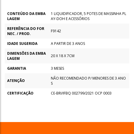
CONTEÚDO DA EMBA
1 LIQUIDIFICADOR, 5 POTES DE MASSINHA PL
LAGEM
AY-DOH E ACESSÓRIOS
REFERÊNCIA DO FOR
F9142
NEC. / PROD.
IDADE SUGERIDA
A PARTIR DE 3 ANOS
DIMENSÕES DA EMBA
20 X 18 X 7CM
LAGEM
GARANTIA
3 MESES
NÃO RECOMENDADO P/ MENORES DE 3 ANO
ATENÇÃO
S
CERTIFICAÇÃO
CE-BRI/IFBQ 002799/2021 OCP 0003