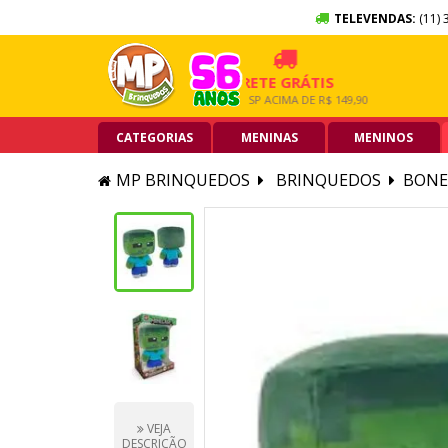
TELEVENDAS:
(11) 
X SEM JUROS
FRETE GRÁTIS
5% 
ARTÃO DE CRÉDITO
GRANDE SP ACIMA DE R$ 149,90
PIX AC
CATEGORIAS
MENINAS
MENINOS
MP BRINQUEDOS
BRINQUEDOS
BONE
VEJA
DESCRIÇÃO