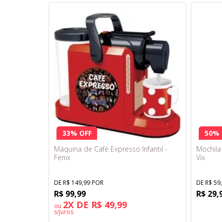
33% OFF
50% 
Máquina de Café Expresso Infantil -
Mochila
Fenix
Vix
DE R$ 149,99 POR
DE R$ 59
R$ 99,99
R$ 29,
2X DE R$ 49,99
ou
s/juros