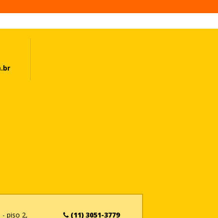
.br
- piso 2,
(11) 3051-3779