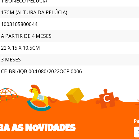
1 BONECO PELÚCIA
17CM (ALTURA DA PELÚCIA)
1003105800044
A PARTIR DE 4 MESES
22 X 15 X 10,5CM
3 MESES
CE-BRI/IQB 004 080/2022OCP 0006
Pa
BA AS NOVIDADES