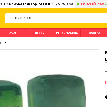
LOJAS FÍSICAS
3313-4466
WHATSAPP LOJA ONLINE:
(11) 94474-7467
OFF NO PIX
IMA DE R$ 99,90
IDADE
BEBÊS
PERSONAGENS
MARCAS
COS
R
P