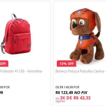
OFF
13% OFF
 Poliester 41136 - Vermelha -
Boneco Pelúcia Patrulha Canina
,99 POR
DE R$ 149,99 POR
99
R$ 123,49
NO PIX
3X DE R$ 43,33
ou
s/juros