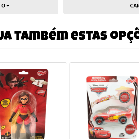
UTO
CA
ja também estas opç