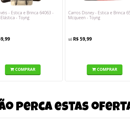
ivéis - Estica e Brinca 64063 -
Carros Disney - Estica e Brinca 6
Elástica - Toyng
Mcqueen - Toyng
59,99
R$ 59,99
COMPRAR
COMPRAR
ão perca estas ofert