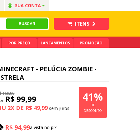
SUA CONTA
ITENS
POR PREÇO
LANÇAMENTOS
PROMOÇÃO
MINECRAFT - PELÚCIA ZOMBIE -
ESTRELA
41%
$ 169,99
R$ 99,99
or:
DE
OU
2
X
DE
R$ 49,99
DESCONTO
R$ 94,99
à vista no pix