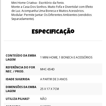
Mini Home Criativa - Escritório da Fenix.
Monte a Casa Dos Sonhos. Muito Fofa e Divertida! com Efeito
de Luz. Acompanha Uma Boneca e Muitos Acessórios.
Modular: Permite Juntar Os Diferentes Ambientes (vendidos
Separadamente).
Especificação
CONTEÚDO DA EMBA
1 MINI HOME, 1 BONECA E ACESSÓRIOS
LAGEM
REFERÊNCIA DO FOR
MHC-654D
NEC. / PROD.
IDADE SUGERIDA
A PARTIR DE 3 ANOS
DIMENSÕES DA EMBA
25 X 17 X 7CM
LAGEM
UTILIZA PILHAS?
NÃO