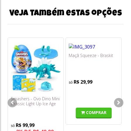
Veja também estas opções
Maçã Squeeze - Braskit
Te
Br
R$ 29,99
Smashers - Ovo Dino Mini
o
Jurassic Light Up Ice Age
s/
Médio com 6 Surpresas
COMPRAR
F0272-3 - Fun
R$ 99,99