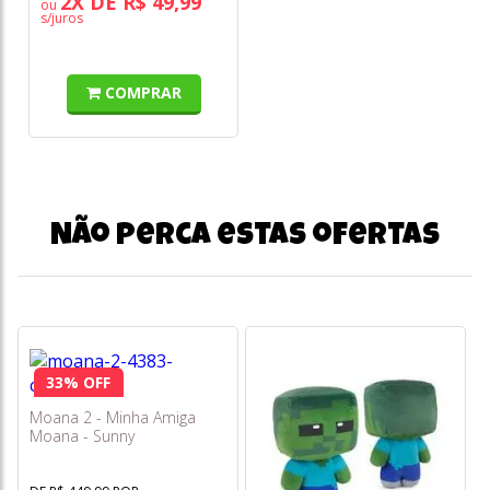
2X DE R$ 49,99
ou
s/juros
COMPRAR
Não perca estas ofertas
33% OFF
Moana 2 - Minha Amiga
Moana - Sunny