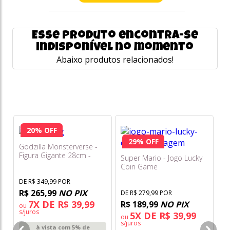
Esse produto encontra-se
indisponível no momento
Abaixo produtos relacionados!
20% OFF
29% OFF
Godzilla Monsterverse -
Figura Gigante 28cm -
Super Mario - Jogo Lucky
Mothra - Sunny
Coin Game
DE R$ 349,99 POR
R$ 265,99
NO PIX
DE R$ 279,99 POR
7X DE R$ 39,99
R$ 189,99
NO PIX
ou
s/juros
5X DE R$ 39,99
ou
Bo
s/juros
à vista com 5% de