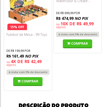
Watercolor & Create -
Brown Eyes (olhos
Castanhos)
DE R$ 699,99 POR
R$ 474,99
NO PIX
10X DE R$ 49,99
ou
15% OFF
s/juros
Futebol de Mesa - 99 Toys
à vista com 5% de desconto
COMPRAR
DE R$ 199,99 POR
R$ 161,49
NO PIX
4X DE R$ 42,49
ou
s/juros
à vista com 5% de desconto
COMPRAR
Descrição do produto