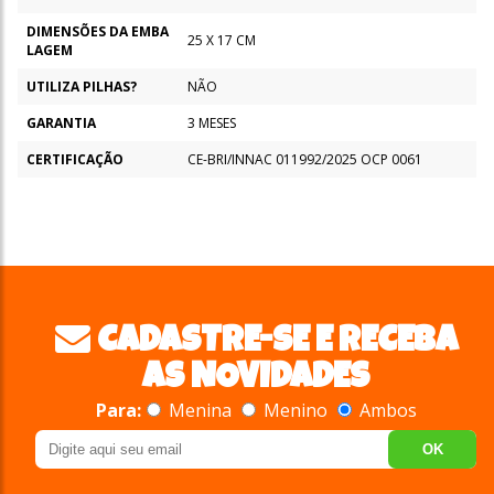
DIMENSÕES DA EMBA
25 X 17 CM
LAGEM
UTILIZA PILHAS?
NÃO
GARANTIA
3 MESES
CERTIFICAÇÃO
CE-BRI/INNAC 011992/2025 OCP 0061
CADASTRE-SE E RECEBA
AS NOVIDADES
Para:
Menina
Menino
Ambos
OK