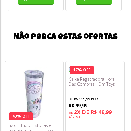
Não perca estas ofertas
17% OFF
Caixa Registradora Hora
Das Compras - Dm Toys
DE R$ 119,99 POR
R$ 99,99
2X DE R$ 49,99
ou
43% OFF
s/juros
Livro - Tubo Histórias e
Livro Para Colorir Coisas