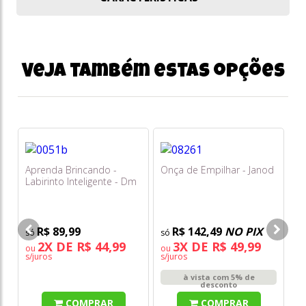
Veja também estas opções
Aprenda Brincando -
Onça de Empilhar - Janod
Ca
Labirinto Inteligente - Dm
At
Toys
R$ 89,99
R$ 142,49
NO PIX
2X DE R$ 44,99
3X DE R$ 49,99
ou
ou
o
s/juros
s/juros
s/
à vista com 5% de
desconto
COMPRAR
COMPRAR