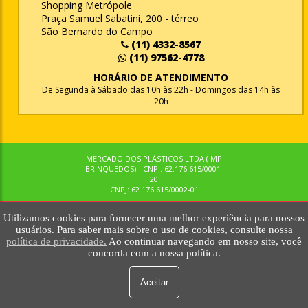
Shopping Metrópole
Praça Samuel Sabatini, 200 - térreo
São Bernardo do Campo
(11) 4332-8567
(11) 97562-4778
HORÁRIO DE ATENDIMENTO
De Segunda à Sábado das 10h às 22h - Domingos das 14h às
20h
MERCADO DOS PLÁSTICOS LTDA ( MP
BRINQUEDOS) - CNPJ: 62.176.615/0001-
20
CNPJ: 62.176.615/0002-01
Utilizamos cookies para fornecer uma melhor experiência para nossos
© MPBRINQUEDOS. TODOS OS DIREITOS RESERVADOS. MKTNOW
usuários. Para saber mais sobre o uso de cookies, consulte nossa
política de privacidade.
Ao continuar navegando em nosso site, você
concorda com a nossa política.
Aceitar