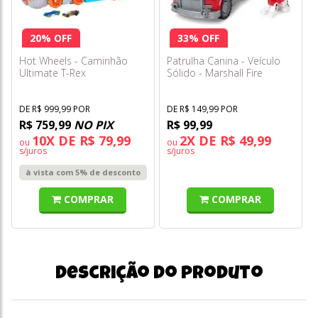
20% OFF
33% OFF
Hot Wheels - Caminhão
Patrulha Canina - Veículo
Ultimate T-Rex
Sólido - Marshall Fire
Transportador Hng50
Engine - Sunny
DE R$ 999,99 POR
DE R$ 149,99 POR
R$ 759,99
NO PIX
R$ 99,99
10X DE R$ 79,99
2X DE R$ 49,99
ou
ou
s/juros
s/juros
à vista com 5% de desconto
COMPRAR
COMPRAR
Descrição do produto