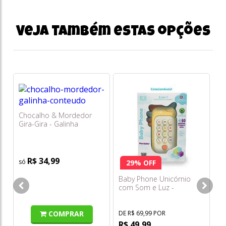
Veja também estas opções
Mo
To
Chocalho & Mordedor
Gira-Gira - Galinha
Pintadinha Mini - Elka
R$ 34,99
29% OFF
Baby Phone Unicórnio
com Som e Luz -
Polibrinq - Bb035
COMPRAR
DE R$ 69,99 POR
R$ 49,99