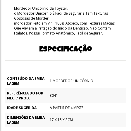
Mordedor Unicórnio da Toyster.
o Mordedor Unicórnio É Fácil de Segurar e Tem Texturas
Gostosas de Morder!
mordedor Feito em Vinil 100% Atóxico, com Texturas Macias
Que Aliviam a Irritação do Início da Dentição. Não Contém
Ftalatos. Possui Formato Anatômico, Fácil de Segurar.
Especificação
CONTEÚDO DA EMBA
1 MORDEDOR UNICÓRNIO
LAGEM
REFERÊNCIA DO FOR
3041
NEC. / PROD.
IDADE SUGERIDA
A PARTIR DE 4 MESES
DIMENSÕES DA EMBA
17 X 15 X 3CM
LAGEM