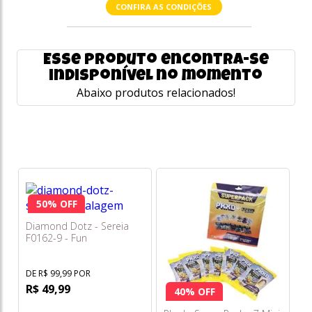
CONFIRA AS CONDIÇÕES
Esse produto encontra-se
indisponível no momento
Abaixo produtos relacionados!
50% OFF
Do
Fi
Diamond Dotz - Sereia
Ve
F0162-9 - Fun
DE
R
DE R$ 99,99 POR
R$ 49,99
40% OFF