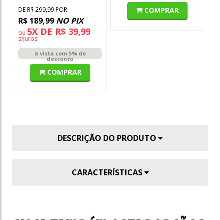
COMPRAR
DE R$ 299,99 POR
DE
R$ 189,99
NO PIX
R
5X DE R$ 39,99
ou
o
s/juros
s/
à vista com 5% de
desconto
COMPRAR
DESCRIÇÃO DO PRODUTO
CARACTERÍSTICAS