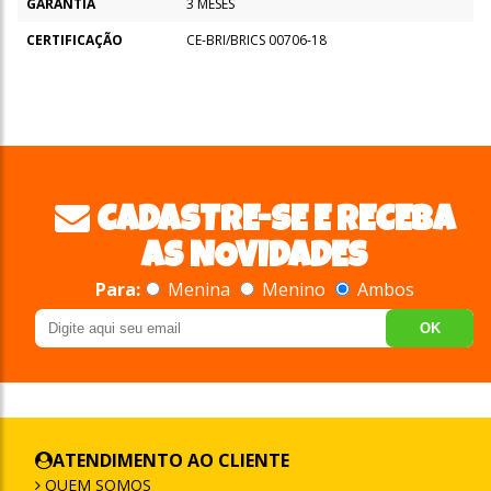
GARANTIA
3 MESES
CERTIFICAÇÃO
CE-BRI/BRICS 00706-18
CADASTRE-SE E RECEBA
AS NOVIDADES
Para:
Menina
Menino
Ambos
OK
ATENDIMENTO AO CLIENTE
QUEM SOMOS