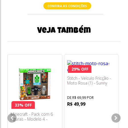
CONFIRA AS CONDIÇÕES
Veja também
29% OFF
Stitch - Veículo Fricção -
Moto Rosa (1) - Sunny
DE R$ 69,99 POR
R$ 49,99
33% OFF
Minecraft - Pack com 6
Su
Figuras - Modelo 4 -
Ka
Multikids