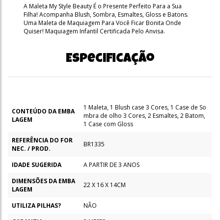
A Maleta My Style Beauty É o Presente Perfeito Para a Sua
Filha! Acompanha Blush, Sombra, Esmaltes, Gloss e Batons.
Uma Maleta de Maquiagem Para Você Ficar Bonita Onde
Quiser! Maquiagem Infantil Certificada Pelo Anvisa.
Especificação
1 Maleta, 1 Blush case 3 Cores, 1 Case de So
CONTEÚDO DA EMBA
mbra de olho 3 Cores, 2 Esmaltes, 2 Batom,
LAGEM
1 Case com Gloss
REFERÊNCIA DO FOR
BR1335
NEC. / PROD.
IDADE SUGERIDA
A PARTIR DE 3 ANOS
DIMENSÕES DA EMBA
22 X 16 X 14CM
LAGEM
UTILIZA PILHAS?
NÃO