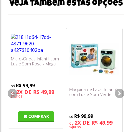
Veja também estas opções
Micro-Ondas Infantil com
Luz e Som Rosa - Mega
Toys
R$ 99,99
Máquina de Lavar Infantil
Sm
2X DE R$ 49,99
ou
com Luz e Som Verde -
Ju
s/juros
Mega Toys
Mé
F0
R$ 99,99
COMPRAR
2X DE R$ 49,99
ou
o
s/juros
s/