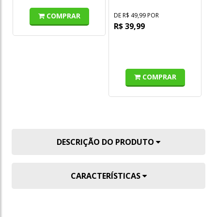
Mk
Mu
COMPRAR
DE R$ 49,99 POR
DE
R$ 39,99
R
o
s/
COMPRAR
DESCRIÇÃO DO PRODUTO
CARACTERÍSTICAS