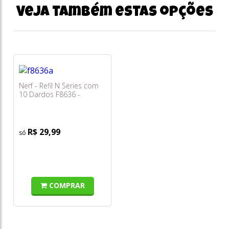
Veja também estas opções
Nerf - Refil N Series com
10 Dardos F8636 -
Hasbro
R$ 29,99
COMPRAR