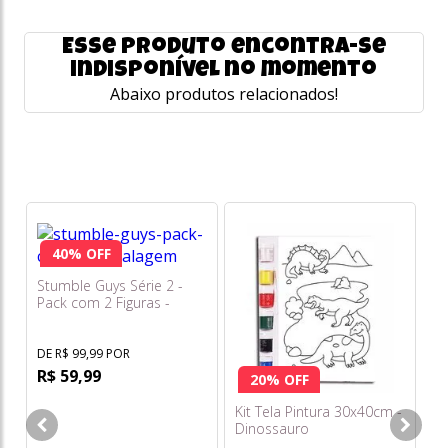
Esse produto encontra-se
indisponível no momento
Abaixo produtos relacionados!
40% OFF
Stumble Guys Série 2 -
Pack com 2 Figuras -
Boxing Roo e Stumblebot
Mk3 - Multikids
DE R$ 99,99 POR
R$ 59,99
20% OFF
Kit Tela Pintura 30x40cm -
St
Dinossauro
Pa
St