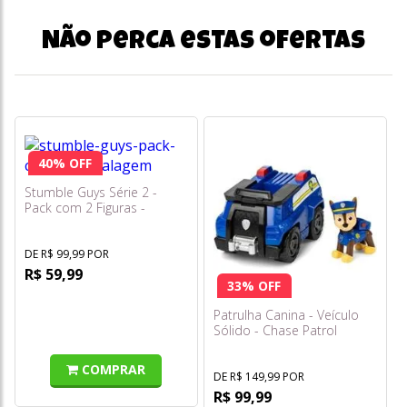
Não perca estas ofertas
40% OFF
Stumble Guys Série 2 -
Pack com 2 Figuras -
Boxing Roo e Stumblebot
Mk3 - Multikids
DE R$ 99,99 POR
R$ 59,99
33% OFF
Patrulha Canina - Veículo
Sólido - Chase Patrol
Cruiser - Sunny
COMPRAR
DE R$ 149,99 POR
R$ 99,99