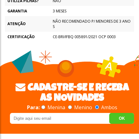
UTILIZA PILHAS?
NÃO
GARANTIA
3 MESES
NÃO RECOMENDADO P/ MENORES DE 3 ANO
ATENÇÃO
S
CERTIFICAÇÃO
CE-BRI/IFBQ 005891/2021 OCP 0003
CADASTRE-SE E RECEBA
AS NOVIDADES
Para:
Menina
Menino
Ambos
OK