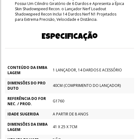
Possui Um Cilindro Giratório de 6 Dardos e Apresenta a Épica
Skin Shadowspeed Recon. o Lançador Nerf Loadout
Shadowspeed Recon Inclui 14 Dardos Nerf N1 Projetados
para Extrema Precisão, Velocidade e Distância.
Especificação
CONTEÚDO DA EMBA
1 LANÇADOR, 14 DARDOS E ACESSÓRIO
LAGEM
DIMENSÕES DO PRO
40CM (COMPRIMENTO DO LANÇADOR)
DUTO
REFERÊNCIA DO FOR
G1760
NEC. / PROD.
IDADE SUGERIDA
A PARTIR DE 8 ANOS
DIMENSÕES DA EMBA
41 X 25 X 7CM
LAGEM