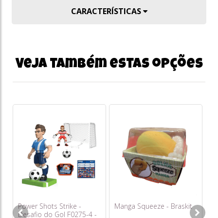
CARACTERÍSTICAS
Veja também estas opções
Mi
Lu
To
Power Shots Strike -
Manga Squeeze - Braskit
o
Desafio do Gol F0275-4 -
s/