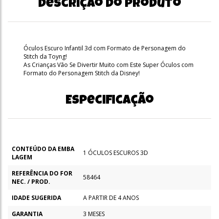
Descrição do produto
Óculos Escuro Infantil 3d com Formato de Personagem do
Stitch da Toyng!
As Crianças Vão Se Divertir Muito com Este Super Óculos com
Formato do Personagem Stitch da Disney!
Especificação
CONTEÚDO DA EMBA
1 ÓCULOS ESCUROS 3D
LAGEM
REFERÊNCIA DO FOR
58464
NEC. / PROD.
IDADE SUGERIDA
A PARTIR DE 4 ANOS
GARANTIA
3 MESES