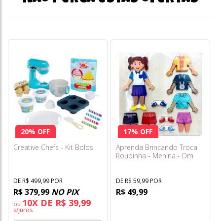
20% OFF
17% OFF
Creative Chefs - Kit Bolos
Aprenda Brincando Troca
Roupinha - Menina - Dm
Toys
DE R$ 499,99 POR
DE R$ 59,99 POR
R$ 379,99
NO PIX
R$ 49,99
10X DE R$ 39,99
ou
s/juros