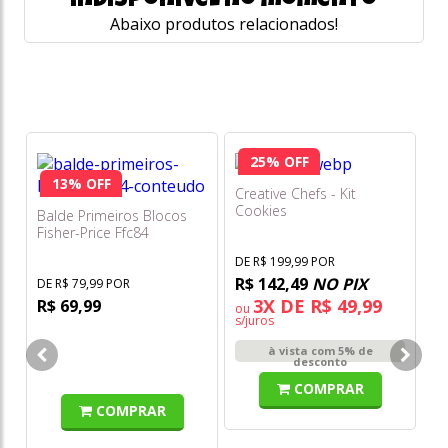
indisponível no momento
Abaixo produtos relacionados!
25% OFF
13% OFF
Creative Chefs - Kit
Cookies
Balde Primeiros Blocos
Fisher-Price Ffc84
DE R$ 199,99 POR
R$ 142,49
NO PIX
DE R$ 79,99 POR
3X DE R$ 49,99
R$ 69,99
ou
s/juros
Jo
à vista com 5% de
Ar
desconto
To
COMPRAR
COMPRAR
DE
R