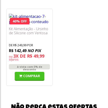
40% OFF
Kit Alimentação - Ursinho
de Silicone com Ventosa
com 7 Peças - Cinza -
Freso Baby
DE R$ 249,99 POR
R$ 142,49
NO PIX
3X DE R$ 49,99
ou
s/juros
à vista com 5% de
desconto
COMPRAR
Não perca estas ofertas