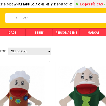
LOJAS FÍSICAS
3313-4466
WHATSAPP LOJA ONLINE:
(11) 94474-7467
5% OFF NO PIX
PIX ACIMA DE R$ 99,90
IDADE
BEBÊS
PERSONAGENS
MARCAS
POR: