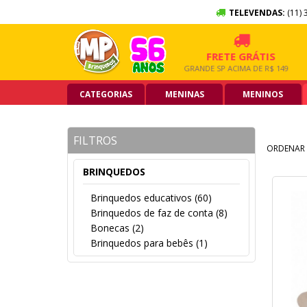
TELEVENDAS:
(11) 
10X SEM JUROS
FRETE GRÁTIS
NO CARTÃO DE CRÉDITO
GRANDE SP ACIMA DE R$ 149,90
CATEGORIAS
MENINAS
MENINOS
FILTROS
ORDENAR 
BRINQUEDOS
Brinquedos educativos (60)
Brinquedos de faz de conta (8)
Bonecas (2)
Brinquedos para bebês (1)