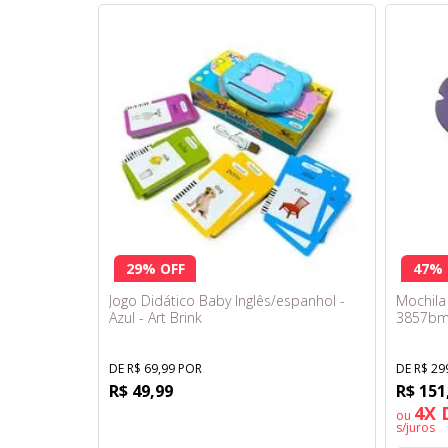
29% OFF
47% 
Jogo Didático Baby Inglês/espanhol -
Mochila
Azul - Art Brink
3857bm
DE R$ 69,99 POR
DE R$ 29
R$ 49,99
R$ 151
4X 
ou
s/juros