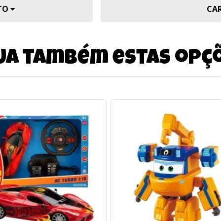
UTO
CA
ja também estas opç