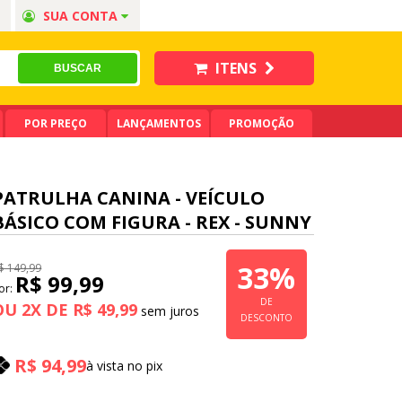
SUA CONTA
ITENS
POR PREÇO
LANÇAMENTOS
PROMOÇÃO
PATRULHA CANINA - VEÍCULO
BÁSICO COM FIGURA - REX - SUNNY
33%
$ 149,99
R$ 99,99
or:
DE
OU
2
X
DE
R$ 49,99
DESCONTO
R$ 94,99
à vista no pix