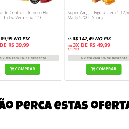
ho de Controle Remoto Hot
Super Wings - Figura 2 em 1 12,5
 - Turbo Vermelho 1:16 -
Marty 5200 - Sunny
ds
189,99
NO PIX
R$ 142,49
NO PIX
DE R$ 39,99
3X DE R$ 49,99
ou
s/juros
à vista com 5% de desconto
à vista com 5% de desconto
COMPRAR
COMPRAR
ão perca estas ofert