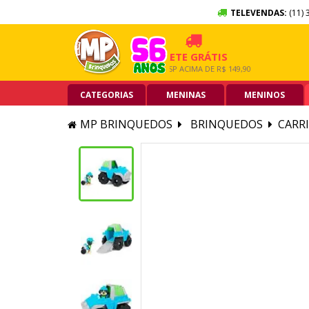
TELEVENDAS:
(11) 
 SEM JUROS
FRETE GRÁTIS
5% O
RTÃO DE CRÉDITO
GRANDE SP ACIMA DE R$ 149,90
PIX ACI
CATEGORIAS
MENINAS
MENINOS
MP BRINQUEDOS
BRINQUEDOS
CARRI