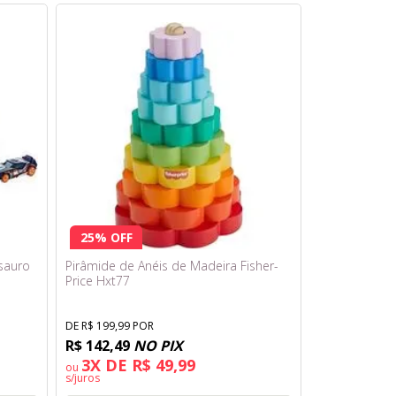
25% OFF
sauro
Pirâmide de Anéis de Madeira Fisher-
Price Hxt77
DE R$ 199,99 POR
R$ 142,49
NO PIX
3X DE R$ 49,99
ou
s/juros