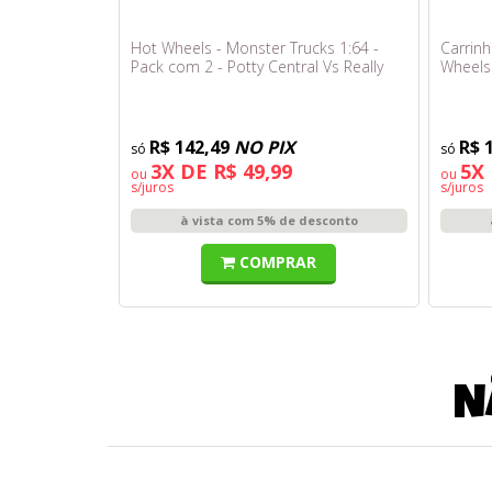
Hot Wheels - Monster Trucks 1:64 -
Carrin
Pack com 2 - Potty Central Vs Really
Wheels
Gotta Go Jcc77
Multiki
R$ 142,49
NO PIX
R$ 
3X DE R$ 49,99
5X 
ou
ou
s/juros
s/juros
à vista com 5% de desconto
COMPRAR
N