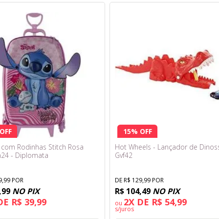
OFF
15% OFF
 com Rodinhas Stitch Rosa
Hot Wheels - Lançador de Dinos
24 - Diplomata
Gvf42
9,99 POR
DE R$ 129,99 POR
,99
NO PIX
R$ 104,49
NO PIX
DE R$ 39,99
2X DE R$ 54,99
ou
s/juros