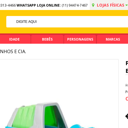
LOJAS FÍSICAS
3313-4466
WHATSAPP LOJA ONLINE:
(11) 94474-7467
FF NO PIX
MA DE R$ 99,90
IDADE
BEBÊS
PERSONAGENS
MARCAS
NHOS E CIA.
R
P