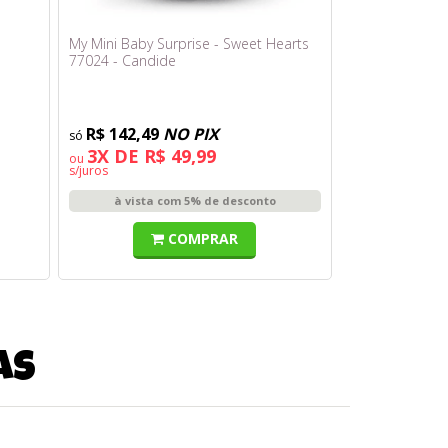
My Mini Baby Surprise - Sweet Hearts
77024 - Candide
R$ 142,49
NO PIX
3X DE R$ 49,99
ou
s/juros
à vista com 5% de desconto
COMPRAR
as