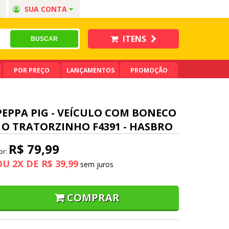
SUA CONTA
ITENS
POR PREÇO
LANÇAMENTOS
PROMOÇÃO
PEPPA PIG - VEÍCULO COM BONECO
- O TRATORZINHO F4391 - HASBRO
R$ 79,99
or:
OU
2
X
DE
R$ 39,99
COMPRAR