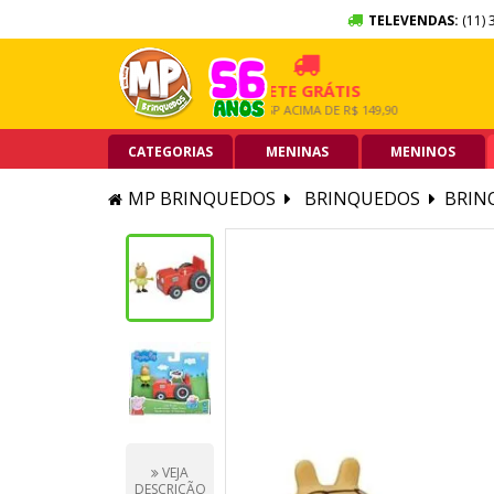
TELEVENDAS:
(11) 
 SEM JUROS
FRETE GRÁTIS
5% O
RTÃO DE CRÉDITO
GRANDE SP ACIMA DE R$ 149,90
PIX ACI
CATEGORIAS
MENINAS
MENINOS
MP BRINQUEDOS
BRINQUEDOS
BRIN
VEJA
DESCRIÇÃO