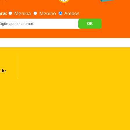
ra:
Menina
Menino
Ambos
OK
.br