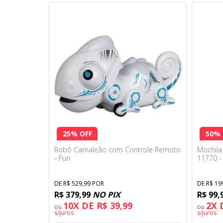
25% OFF
50% 
Robô Camaleão com Controle Remoto
Mochila
- Fun
11770 -
DE R$ 529,99 POR
DE R$ 19
R$ 379,99
NO PIX
R$ 99,
10X DE R$ 39,99
2X 
ou
ou
s/juros
s/juros