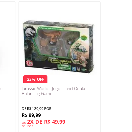
23% OFF
em
Jurassic World - Jogo Island Quake -
Balancing Game
DE R$ 129,99 POR
R$ 99,99
2X DE R$ 49,99
ou
s/juros