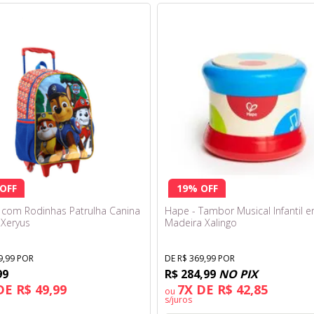
OFF
19% OFF
 com Rodinhas Patrulha Canina
Hape - Tambor Musical Infantil 
 Xeryus
Madeira Xalingo
9,99 POR
DE R$ 369,99 POR
99
R$ 284,99
NO PIX
DE R$ 49,99
7X DE R$ 42,85
ou
s/juros