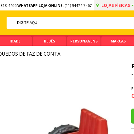
LOJAS FÍSICAS
3313-4466
WHATSAPP LOJA ONLINE:
(11) 94474-7467
FF NO PIX
MA DE R$ 99,90
IDADE
BEBÊS
PERSONAGENS
MARCAS
QUEDOS DE FAZ DE CONTA
P