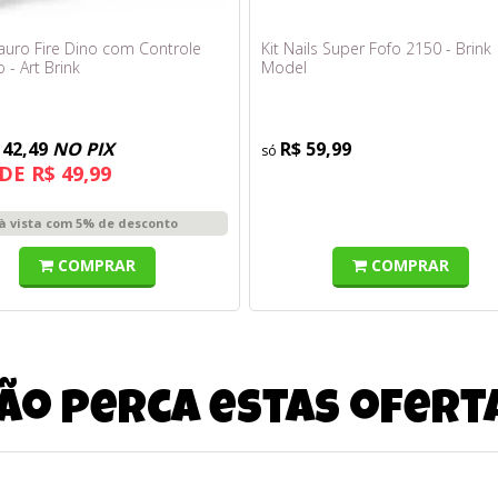
auro Fire Dino com Controle
Kit Nails Super Fofo 2150 - Brink
- Art Brink
Model
142,49
NO PIX
R$ 59,99
DE R$ 49,99
à vista com 5% de desconto
COMPRAR
COMPRAR
ão perca estas ofert