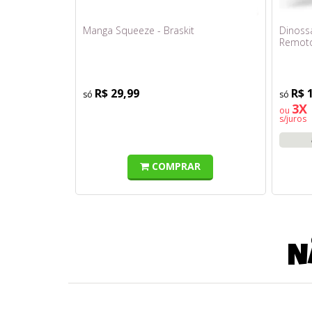
Manga Squeeze - Braskit
Dinoss
Remoto 
R$ 29,99
R$ 
3X 
ou
s/juros
COMPRAR
N