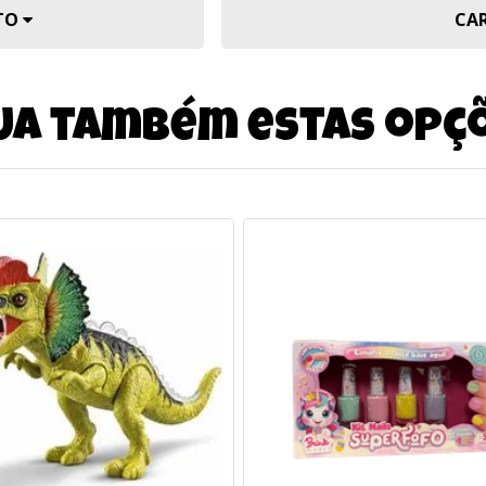
UTO
CA
ja também estas opç