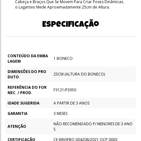
Cabeça e Braços Que Se Movem Para Criar Poses Dinâmicas.
o Lagartixo Mede Aproximadamente 25cm de Altura.
Especificação
CONTEÚDO DA EMBA
1 BONECO
LAGEM
DIMENSÕES DO PRO
25CM (ALTURA DO BONECO)
DUTO
REFERÊNCIA DO FOR
F3121/F3050
NEC. / PROD.
IDADE SUGERIDA
A PARTIR DE 3 ANOS
GARANTIA
3 MESES
NÃO RECOMENDADO P/ MENORES DE 3 ANO
ATENÇÃO
S
CERTIFICAÇÃO
CE-BRI/IFBQ 004208/2021 OCP 0003