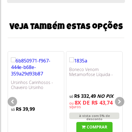
Veja também estas opções
Boneco Venom
Metamorfose Líquida -
Spiderman Venom Versus
Ursinhos Carinhosos -
Ur
G1835 - Hasbro
Chaveiro Ursinho
Ch
Harmonia (roxo) 5cm -
(l
R$ 332,49
NO PIX
Sunny
8X DE R$ 43,74
ou
s/juros
R$ 39,99
à vista com 5% de
desconto
COMPRAR