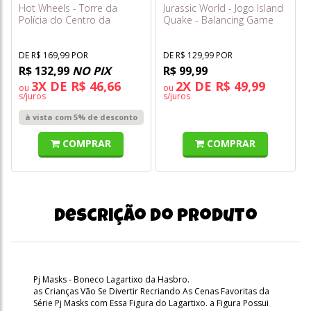
Hot Wheels - Torre da
Jurassic World - Jogo Island
Polícia do Centro da
Quake - Balancing Game
Cidade Jhl74
DE R$ 169,99 POR
DE R$ 129,99 POR
R$ 132,99
NO PIX
R$ 99,99
3X DE R$ 46,66
2X DE R$ 49,99
ou
ou
s/juros
s/juros
à vista com 5% de desconto
COMPRAR
COMPRAR
Descrição do produto
Pj Masks - Boneco Lagartixo da Hasbro.
as Crianças Vão Se Divertir Recriando As Cenas Favoritas da
Série Pj Masks com Essa Figura do Lagartixo. a Figura Possui