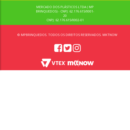
MERCADO DOS PLÁSTICOS LTDA ( MP
BRINQUEDOS) - CNPJ: 62.176.615/0001-
20
CNPJ: 62.176.615/0002-01
© MPBRINQUEDOS. TODOS OS DIREITOS RESERVADOS. MKTNOW