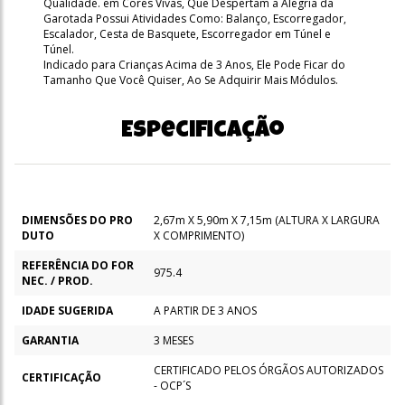
Qualidade. em Cores Vivas, Que Despertam a Alegria da
Garotada Possui Atividades Como: Balanço, Escorregador,
Escalador, Cesta de Basquete, Escorregador em Túnel e
Túnel.
Indicado para Crianças Acima de 3 Anos, Ele Pode Ficar do
Tamanho Que Você Quiser, Ao Se Adquirir Mais Módulos.
Especificação
DIMENSÕES DO PRO
2,67m X 5,90m X 7,15m (ALTURA X LARGURA
DUTO
X COMPRIMENTO)
REFERÊNCIA DO FOR
975.4
NEC. / PROD.
IDADE SUGERIDA
A PARTIR DE 3 ANOS
GARANTIA
3 MESES
CERTIFICADO PELOS ÓRGÃOS AUTORIZADOS
CERTIFICAÇÃO
- OCP´S