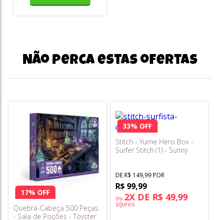
Não perca estas ofertas
33% OFF
Stitch - Yume Hero Box -
Surfer Stitch (1) - Sunny
DE R$ 149,99 POR
R$ 99,99
17% OFF
2X DE R$ 49,99
ou
s/juros
Quebra-Cabeça 500 Peças
- Sala de Poções - Toyster