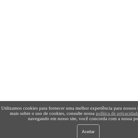
Utilizamos cookies para fornecer uma melhor experiência para nossos u
mais sobre o uso de cookies, consulte nossa
política de privacidad
navegando em nosso site, você concorda com a nossa pol
Aceitar