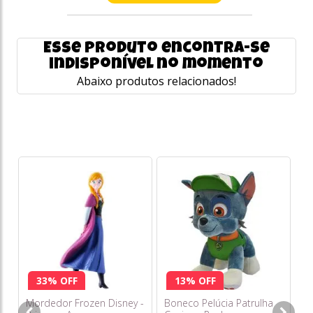
Esse produto encontra-se
indisponível no momento
Abaixo produtos relacionados!
Ne
32
DE
R
33% OFF
13% OFF
Mordedor Frozen Disney -
Boneco Pelúcia Patrulha