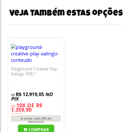
Veja também estas opções
Playground Creative Play
Xalingo 998.7
R$ 12.919,05
NO
PIX
10X DE R$
ou
1.359,90
s/juros
à vista com 5% de
desconto
COMPRAR