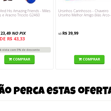
And His Amazing Friends - Miles
Ursinhos Carinhosos - Chaveiro
 e Aracno Triciclo G2460
Ursinho Melhor Amigo (lilás Arco-Í
5cm - Sunny
123,49
NO PIX
R$ 39,99
DE R$ 43,33
à vista com 5% de desconto
COMPRAR
COMPRAR
ão perca estas ofert