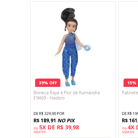
39% OFF
15% 
Boneca Raya e Flor de Kumandra
Patinet
E9469 - Hasbro
DE R$ 329,90 POR
DE R$ 19
R$ 189,91
NO PIX
R$ 161
5X DE R$ 39,98
4X 
ou
ou
s/juros
s/juros