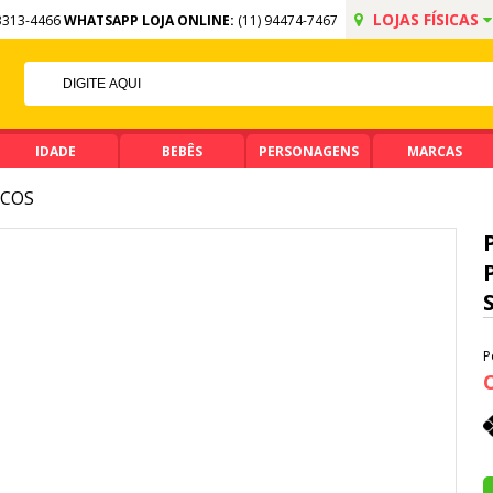
LOJAS FÍSICAS
3313-4466
WHATSAPP LOJA ONLINE:
(11) 94474-7467
FF NO PIX
MA DE R$ 99,90
IDADE
BEBÊS
PERSONAGENS
MARCAS
COS
P