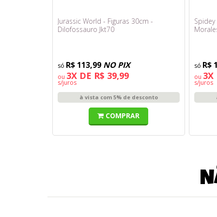
Jurassic World - Figuras 30cm -
Spidey 
Dilofossauro Jkt70
Morales
R$ 113,99
NO PIX
R$ 
3X DE R$ 39,99
3X 
ou
ou
s/juros
s/juros
à vista com 5% de desconto
COMPRAR
N