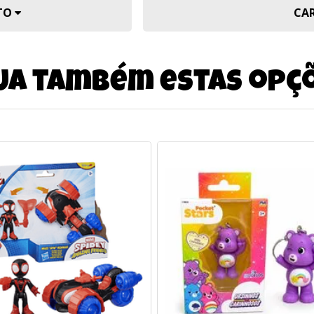
UTO
CA
ja também estas opç