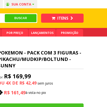
SUA CONTA
ITENS
POR PREÇO
LANÇAMENTOS
PROMOÇÃO
POKEMON - PACK COM 3 FIGURAS -
PIKACHU/MUDKIP/BOLTUND -
SUNNY
R$ 169,99
or:
OU
4
X
DE
R$ 42,49
R$ 161,49
à vista no pix