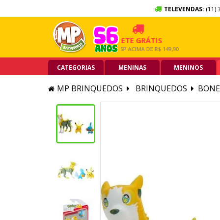
TELEVENDAS:
(11) 
 SEM JUROS
FRETE GRÁTIS
5% O
RTÃO DE CRÉDITO
GRANDE SP ACIMA DE R$ 149,90
PIX ACI
CATEGORIAS
MENINAS
MENINOS
MP BRINQUEDOS
BRINQUEDOS
BONE