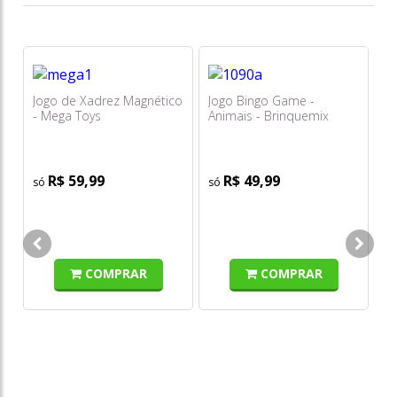
Jogo de Xadrez Magnético
Jogo Bingo Game -
Po
- Mega Toys
Animais - Brinquemix
Me
Ca
R$ 59,99
R$ 49,99
o
s/
COMPRAR
COMPRAR