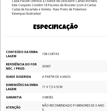
Cada Pacote Oferece a Chance de Descobrir Cartas Incríveis.
Este Conjunto Contém 18 Pacotes de Booster (com 6 Cartas
Cada) de Escarlate e Violeta - Raio Preto de Pokemon
Estampas Ilustradas!
Especificação
CONTEÚDO DA EMBA
108 CARTAS
LAGEM
REFERÊNCIA DO FOR
35907
NEC. / PROD.
IDADE SUGERIDA
A PARTIR DE 4 ANOS
DIMENSÕES DA EMBA
11 X 7,5 X 5CM
LAGEM
GARANTIA
3 MESES
NÃO RECOMENDADO P/ MENORES DE 3 ANO
ATENÇÃO
S