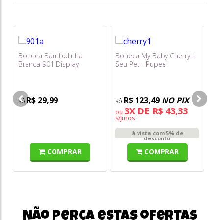
Boneca Bambolinha
Boneca My Baby Cherry e
Bo
Branca 901 Display -
Seu Pet - Pupee
- 
Bambola
R$ 29,99
R$ 123,49
NO PIX
3X DE R$ 43,33
ou
o
s/juros
s/
à vista com 5% de
desconto
COMPRAR
COMPRAR
Não perca estas ofertas