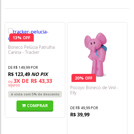
13% OFF
Boneco Pelúcia Patrulha
Canina - Tracker
DE R$ 149,99 POR
R$ 123,49
NO PIX
20% OFF
3X DE R$ 43,33
ou
s/juros
Pocoyo Boneco de Vinil -
Elly
à vista com 5% de desconto
COMPRAR
DE R$ 49,99 POR
R$ 39,99