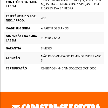
1 BASE EM MADEIRA DE 6MM (17,5CM X 17,5C
CONTEÚDO DA EMBA
M), 15 PINOS EM MADEIRA, 16 PEÇAS GEOMÉT
LAGEM
RICAS EM EVA E 1 REGRA
REFERÊNCIA DO FOR
460
NEC. / PROD.
IDADE SUGERIDA
A PARTIR DE 3 ANOS
DIMENSÕES DA EMBA
25 X 20 X 6CM
LAGEM
GARANTIA
3 MESES
NÃO RECOMENDADO P/ MENORES DE 3 ANO
ATENÇÃO
S
CERTIFICAÇÃO
CE-BRI/IQB - 446 NM 300/2002 OCP 0006