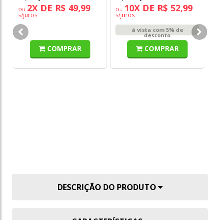
2X DE R$ 49,99
10X DE R$ 52,99
ou
ou
s/juros
s/juros
Ca
à vista com 5% de
Pe
desconto
S
COMPRAR
COMPRAR
DE
R
DESCRIÇÃO DO PRODUTO