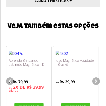
CARACTERÍSTICAS
Veja também estas opções
Aprenda Brincando -
Jogo Magnético Atividade
Ca
Labirinto Magnético - Dm
- Braskit
At
Toys
R$ 79,99
R$ 29,99
2X DE R$ 39,99
ou
o
s/juros
s/