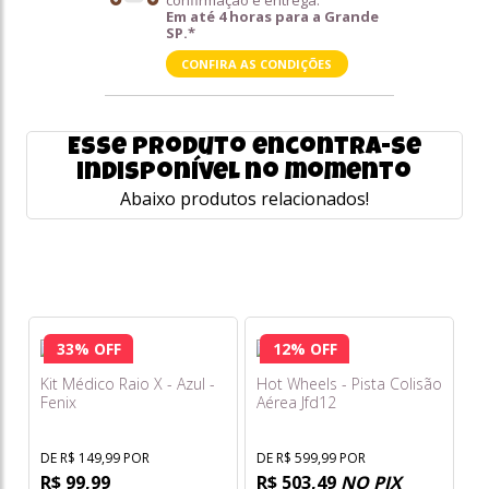
confirmação e entrega.
Em até 4 horas para a Grande
SP.*
CONFIRA AS CONDIÇÕES
Esse produto encontra-se
indisponível no momento
Abaixo produtos relacionados!
33% OFF
12% OFF
Kit Médico Raio X - Azul -
Hot Wheels - Pista Colisão
Fenix
Aérea Jfd12
DE R$ 149,99 POR
DE R$ 599,99 POR
R$ 99,99
R$ 503,49
NO PIX