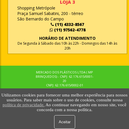
LOJA 3
Shopping Metrópole
Praça Samuel Sabatini, 200 - térreo
São Bernardo do Campo
(11) 4332-8567
(11) 97562-4778
HORÁRIO DE ATENDIMENTO
De Segunda à Sábado das 10h às 22h - Domingos das 14h às
20h
MERCADO DOS PLÁSTICOS LTDA ( MP
BRINQUEDOS) - CNPJ: 62.176.615/0001-
20
CNPJ: 62.176.615/0002-01
Utilizamos cookies para fornecer uma melhor experiência para nossos
© MPBRINQUEDOS. TODOS OS DIREITOS RESERVADOS. MKTNOW
usuários. Para saber mais sobre o uso de cookies, consulte nossa
política de privacidade.
Ao continuar navegando em nosso site, você
concorda com a nossa política.
Aceitar