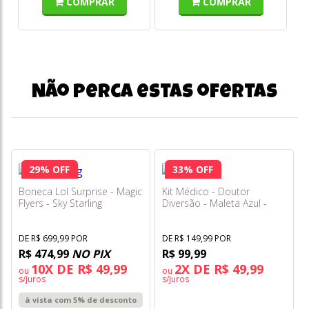
COMPRAR
COMPRAR
Não perca estas ofertas
29% OFF
33% OFF
Boneca Lol Surprise - Magic
Kit Médico - Doutor
Flyers - Sky Starling
Diversão - Maleta Azul -
Fenix
DE R$ 699,99 POR
DE R$ 149,99 POR
R$ 474,99
NO PIX
R$ 99,99
10X DE R$ 49,99
2X DE R$ 49,99
ou
ou
s/juros
s/juros
à vista com 5% de desconto