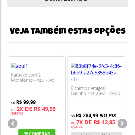
Veja também estas opções
Karaokê com 2
Microfones - Azul - Art
Brink
Bichinhos Amigos -
Gatinho Interativo - Zoop
Toys
R$ 99,99
2X DE R$ 49,99
ou
s/juros
R$ 284,99
NO PIX
Ge
7X DE R$ 42,85
ou
Fi
s/juros
77
COMPRAR