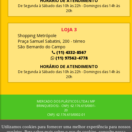
HORÁRIO DE ATENDIMENTO
De Segunda à Sábado das 10h às 22h - Domingos das 14h às
20h
LOJA 3
Shopping Metrópole
Praça Samuel Sabatini, 200 - térreo
São Bernardo do Campo
(11) 4332-8567
(11) 97562-4778
HORÁRIO DE ATENDIMENTO
De Segunda à Sábado das 10h às 22h - Domingos das 14h às
20h
MERCADO DOS PLÁSTICOS LTDA ( MP
BRINQUEDOS) - CNPJ: 62.176.615/0001-
20
CNPJ: 62.176.615/0002-01
Utilizamos cookies para fornecer uma melhor experiência para nossos
© MPBRINQUEDOS. TODOS OS DIREITOS RESERVADOS. MKTNOW
usuários. Para saber mais sobre o uso de cookies, consulte nossa