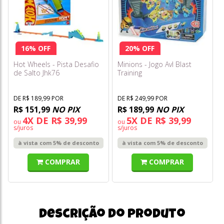
16% OFF
20% OFF
Hot Wheels - Pista Desafio
Minions - Jogo Avl Blast
de Salto Jhk76
Training
DE R$ 189,99 POR
DE R$ 249,99 POR
R$ 151,99
NO PIX
R$ 189,99
NO PIX
4X DE R$ 39,99
5X DE R$ 39,99
ou
ou
s/juros
s/juros
à vista com 5% de desconto
à vista com 5% de desconto
COMPRAR
COMPRAR
Descrição do produto