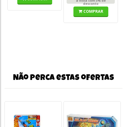
à vista com 5% de
desconto
COMPRAR
o
s/
Não perca estas ofertas