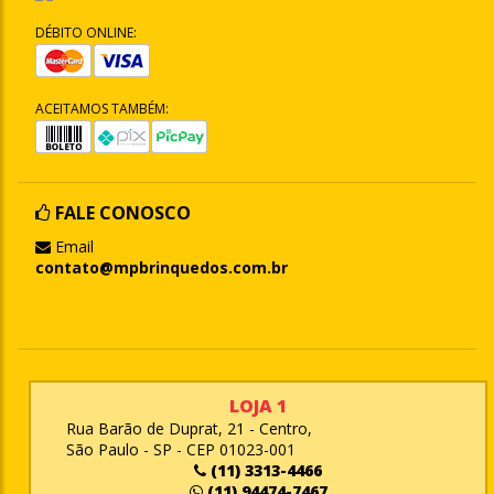
DÉBITO ONLINE:
ACEITAMOS TAMBÉM:
FALE CONOSCO
Email
contato@mpbrinquedos.com.br
LOJA 1
Rua Barão de Duprat, 21 - Centro,
São Paulo - SP - CEP 01023-001
(11) 3313-4466
(11) 94474-7467