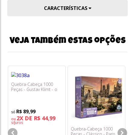
CARACTERÍSTICAS
Veja também estas opções
Quebra-Cabeça 1000
Q
Peças - Gustav Klimt - o
Pe
Beijo - Toyster
To
R$ 89,99
2X DE R$ 44,99
ou
o
s/juros
s/
Quebra-Cabeça 1000
Peças - Clássico - Paris