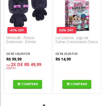
41% OFF
50% OFF
Minecraft - Pelúcia
Lol Surprise - Jogo de
Enderman - Estrela
Cartas Colecionáveis Dance
Off!
DE R$ 169,99 POR
DE R$ 29,99 POR
R$ 99,99
R$ 14,99
2X DE R$ 49,99
ou
s/juros
COMPRAR
COMPRAR