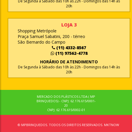
De Segunda à Sábado das 10h às 22h - Domingos das 14h às
20h
LOJA 3
Shopping Metrópole
Praça Samuel Sabatini, 200 - térreo
São Bernardo do Campo
(11) 4332-8567
(11) 97562-4778
HORÁRIO DE ATENDIMENTO
De Segunda à Sábado das 10h às 22h - Domingos das 14h às
20h
MERCADO DOS PLÁSTICOS LTDA ( MP
BRINQUEDOS) - CNPJ: 62.176.615/0001-
20
CNPJ: 62.176.615/0002-01
© MPBRINQUEDOS. TODOS OS DIREITOS RESERVADOS. MKTNOW