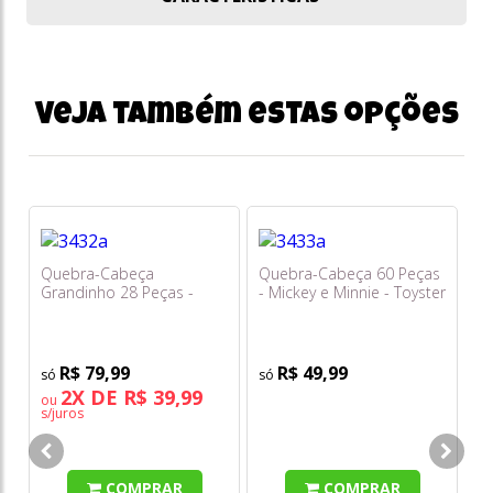
Veja também estas opções
Quebra-Cabeça
Quebra-Cabeça 60 Peças
Grandinho 28 Peças -
- Mickey e Minnie - Toyster
Mickey e Seus Amigos -
Toyster
R$ 79,99
R$ 49,99
2X DE R$ 39,99
ou
s/juros
Qu
- 
COMPRAR
COMPRAR