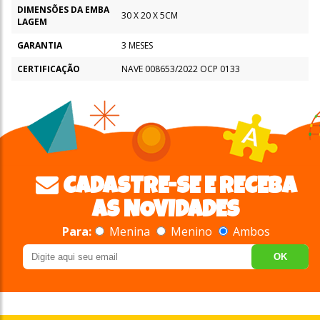
DIMENSÕES DA EMBA
30 X 20 X 5CM
LAGEM
GARANTIA
3 MESES
CERTIFICAÇÃO
NAVE 008653/2022 OCP 0133
CADASTRE-SE E RECEBA
AS NOVIDADES
Para:
Menina
Menino
Ambos
OK