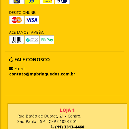
DÉBITO ONLINE:
ACEITAMOS TAMBÉM:
FALE CONOSCO
Email
contato@mpbrinquedos.com.br
LOJA 1
Rua Barão de Duprat, 21 - Centro,
São Paulo - SP - CEP 01023-001
(11) 3313-4466