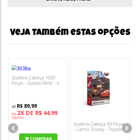
Veja também estas opções
Quebra-Cabeça 1000
Q
Peças - Gustav Klimt - o
Pe
Beijo - Toyster
Ar
Co
R$ 89,99
2X DE R$ 44,99
ou
o
s/juros
s/
Quebra-Cabeça 60 Peças
- Carros Disney - Toyster
COMPRAR