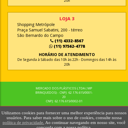
20h
LOJA 3
Shopping Metrópole
Praça Samuel Sabatini, 200 - térreo
São Bernardo do Campo
(11) 4332-8567
(11) 97562-4778
HORÁRIO DE ATENDIMENTO
De Segunda à Sábado das 10h às 22h - Domingos das 14h às
20h
MERCADO DOS PLÁSTICOS LTDA ( MP
BRINQUEDOS) - CNPJ: 62.176.615/0001-
20
CNPJ: 62.176.615/0002-01
Utilizamos cookies para fornecer uma melhor experiência para nossos
© MPBRINQUEDOS. TODOS OS DIREITOS RESERVADOS. MKTNOW
usuários. Para saber mais sobre o uso de cookies, consulte nossa
política de privacidade.
Ao continuar navegando em nosso site, você
concorda com a nossa política.