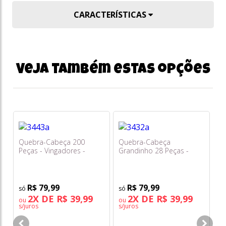
CARACTERÍSTICAS
Veja também estas opções
Quebra-Cabeça 200
Quebra-Cabeça
Q
Peças - Vingadores -
Grandinho 28 Peças -
Pe
Toyster
Mickey e Seus Amigos -
Ar
Toyster
Am
To
R$ 79,99
R$ 79,99
2X DE R$ 39,99
2X DE R$ 39,99
ou
ou
s/juros
s/juros