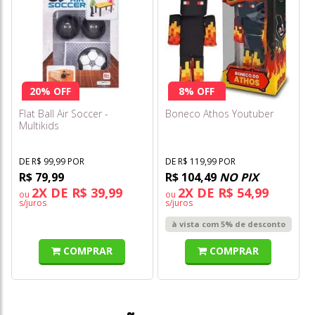
20% OFF
8% OFF
Flat Ball Air Soccer -
Boneco Athos Youtuber
Multikids
DE R$ 99,99 POR
DE R$ 119,99 POR
R$ 79,99
R$ 104,49
NO PIX
2X DE R$ 39,99
2X DE R$ 54,99
ou
ou
s/juros
s/juros
à vista com 5% de desconto
COMPRAR
COMPRAR