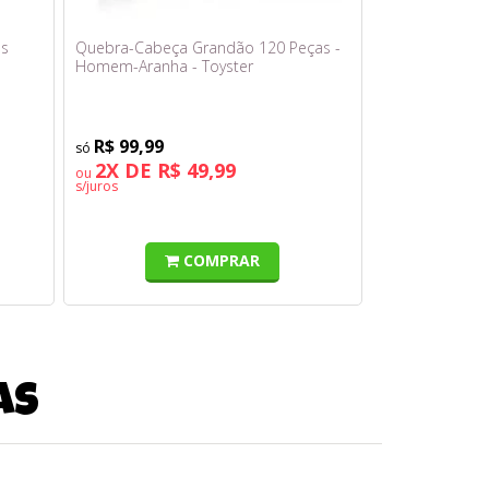
os
Quebra-Cabeça Grandão 120 Peças -
Homem-Aranha - Toyster
R$ 99,99
2X DE R$ 49,99
ou
s/juros
COMPRAR
as