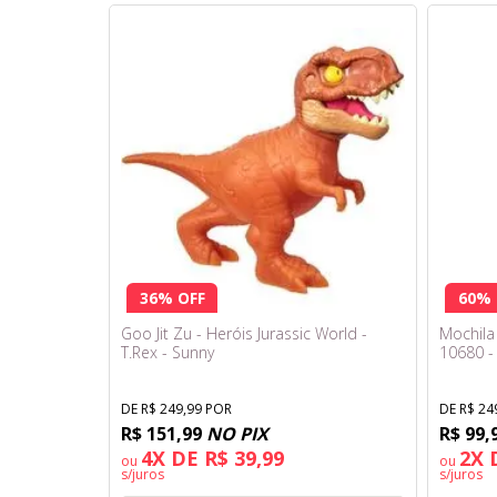
36% OFF
60% 
Goo Jit Zu - Heróis Jurassic World -
Mochil
T.Rex - Sunny
10680 -
DE R$ 249,99 POR
DE R$ 24
R$ 151,99
NO PIX
R$ 99,
4X DE R$ 39,99
2X 
ou
ou
s/juros
s/juros