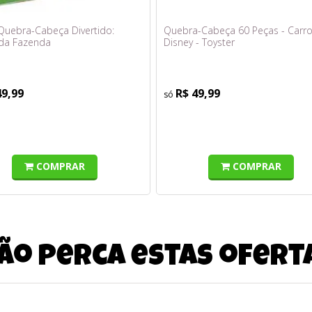
 Quebra-Cabeça Divertido:
Quebra-Cabeça 60 Peças - Carr
 da Fazenda
Disney - Toyster
49,99
R$ 49,99
COMPRAR
COMPRAR
ão perca estas ofert