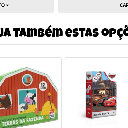
UTO
CA
ja também estas opç