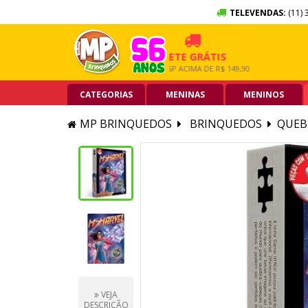
TELEVENDAS:
(11) 
 SEM JUROS
FRETE GRÁTIS
5% O
RTÃO DE CRÉDITO
GRANDE SP ACIMA DE R$ 149,90
PIX ACI
CATEGORIAS
MENINAS
MENINOS
MP BRINQUEDOS
BRINQUEDOS
QUEB
VEJA
DESCRIÇÃO