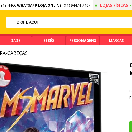
LOJAS FÍSICAS
3313-4466
WHATSAPP LOJA ONLINE:
(11) 94474-7467
FF NO PIX
MA DE R$ 99,90
IDADE
BEBÊS
PERSONAGENS
MARCAS
RA-CABEÇAS
R
P