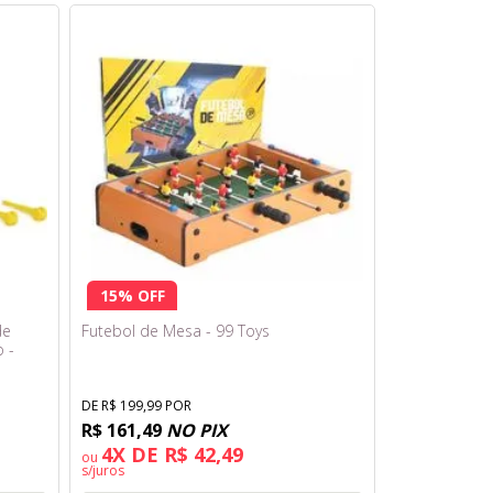
15% OFF
de
Futebol de Mesa - 99 Toys
 -
DE R$ 199,99 POR
R$ 161,49
NO PIX
4X DE R$ 42,49
ou
s/juros