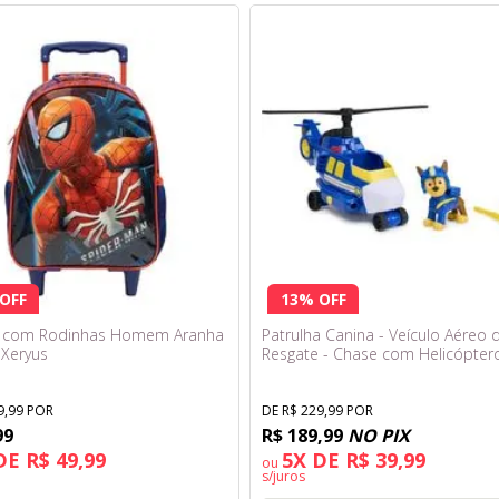
OFF
13% OFF
a com Rodinhas Homem Aranha
Patrulha Canina - Veículo Aéreo 
 Xeryus
Resgate - Chase com Helicóptero
Sunny
9,99 POR
DE R$ 229,99 POR
99
R$ 189,99
NO PIX
DE R$ 49,99
5X DE R$ 39,99
ou
s/juros