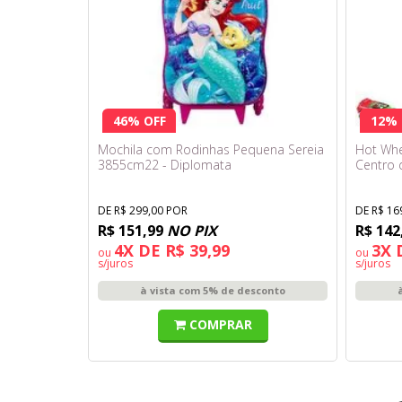
46% OFF
12% 
Mochila com Rodinhas Pequena Sereia
Hot Whe
3855cm22 - Diplomata
Centro 
DE R$ 299,00 POR
DE R$ 16
R$ 151,99
NO PIX
R$ 142
4X DE R$ 39,99
3X 
ou
ou
s/juros
s/juros
à vista com 5% de desconto
COMPRAR