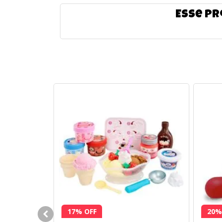
Esse pr
17% OFF
20%