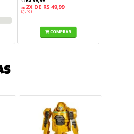
R$ 99,99
2X DE R$ 49,99
ou
s/juros
COMPRAR
as