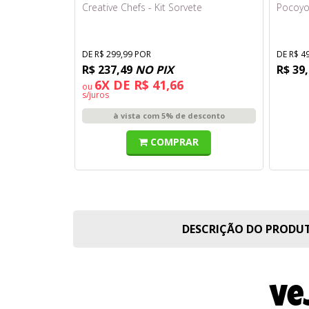
Creative Chefs - Kit Sorvete
Pocoyo 
DE R$ 299,99 POR
DE R$ 4
R$ 237,49
NO PIX
R$ 39
6X DE R$ 41,66
ou
s/juros
à vista com 5% de desconto
COMPRAR
DESCRIÇÃO DO PROD
Ve