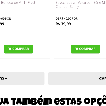
Boneco de Vinil - Fred
Stretchapalz - Veículos - Série Mi
Chariot - Sunny
9,99 POR
DE R$ 49,99 POR
,99
R$ 39,99
COMPRAR
COMPRAR
UTO
CA
ja também estas opç