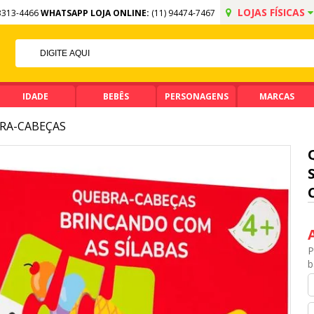
LOJAS FÍSICAS
3313-4466
WHATSAPP LOJA ONLINE:
(11) 94474-7467
F NO PIX
 DE R$ 99,90
IDADE
BEBÊS
PERSONAGENS
MARCAS
RA-CABEÇAS
P
b