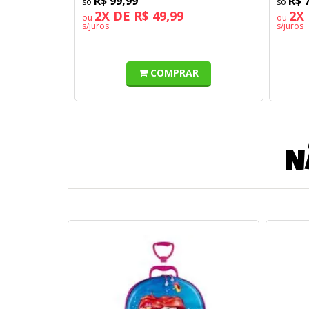
R$ 99,99
R$ 
2X DE R$ 49,99
2X 
ou
ou
s/juros
s/juros
COMPRAR
N