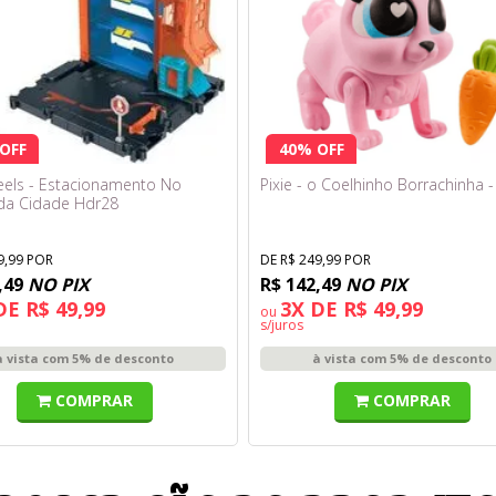
OFF
40% OFF
els - Estacionamento No
Pixie - o Coelhinho Borrachinha -
da Cidade Hdr28
9,99 POR
DE R$ 249,99 POR
,49
NO PIX
R$ 142,49
NO PIX
DE R$ 49,99
3X DE R$ 49,99
ou
s/juros
à vista com 5% de desconto
à vista com 5% de desconto
COMPRAR
COMPRAR