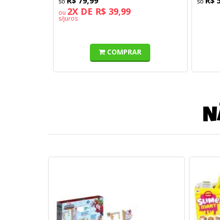
R$ 79,99
R$ 
2X DE R$ 39,99
ou
s/juros
COMPRAR
N