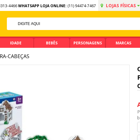
LOJAS FÍSICAS
3313-4466
WHATSAPP LOJA ONLINE:
(11) 94474-7467
F NO PIX
 DE R$ 99,90
IDADE
BEBÊS
PERSONAGENS
MARCAS
RA-CABEÇAS
P
b