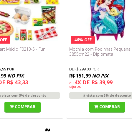
OFF
46% OFF
art Médio F0213-5 - Fun
Mochila com Rodinhas Pequena 
3855cm22 - Diplomata
9,99 POR
DE R$ 299,00 POR
,99
NO PIX
R$ 151,99
NO PIX
DE R$ 43,33
4X DE R$ 39,99
ou
s/juros
à vista com 5% de desconto
à vista com 5% de desconto
COMPRAR
COMPRAR