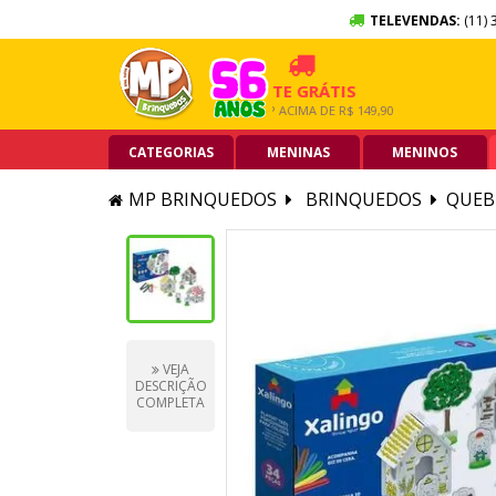
TELEVENDAS:
(11) 
SEM JUROS
FRETE GRÁTIS
5% OF
ÃO DE CRÉDITO
GRANDE SP ACIMA DE R$ 149,90
PIX ACIMA
CATEGORIAS
MENINAS
MENINOS
MP BRINQUEDOS
BRINQUEDOS
QUEB
VEJA
DESCRIÇÃO
COMPLETA