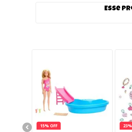
Esse pr
15% OFF
23%