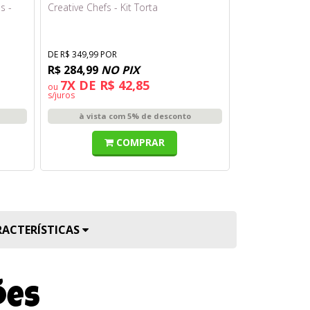
s -
Creative Chefs - Kit Torta
Ônibus Espacia
Fun
DE R$ 349,99 POR
DE R$ 159,99 PO
R$ 284,99
NO PIX
R$ 123,49
NO
7X DE R$ 42,85
3X DE R$
ou
ou
s/juros
s/juros
à vista com 5% de desconto
à vista 
COMPRAR
RACTERÍSTICAS
ões