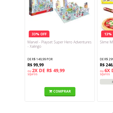
33% OFF
13% 
Marvel - Playset Super Hero Adventures
Slime M
- Xalingo
DE R$ 149,99 POR
DE R$ 29
R$ 99,99
R$ 246
2X DE R$ 49,99
6X 
ou
ou
s/juros
s/juros
COMPRAR