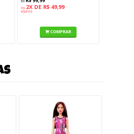
R$ 99,99
2X DE R$ 49,99
ou
s/juros
COMPRAR
as