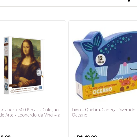
-Cabeça 500 Peças - Coleção
Livro - Quebra-Cabeça Divertido:
e Arte - Leonardo da Vinci – a
Oceano
a - Toyster