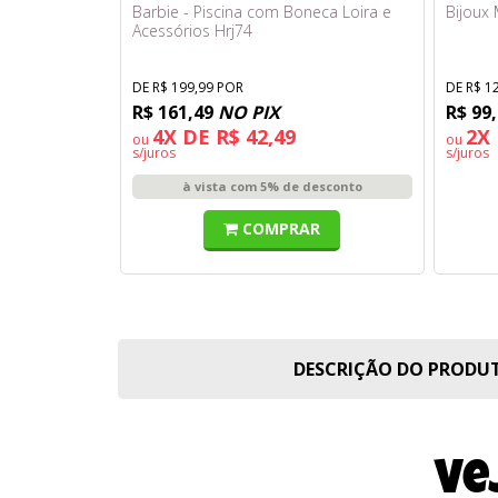
Barbie - Piscina com Boneca Loira e
Bijoux 
Acessórios Hrj74
DE R$ 199,99 POR
DE R$ 1
R$ 161,49
NO PIX
R$ 99
4X DE R$ 42,49
2X 
ou
ou
s/juros
s/juros
à vista com 5% de desconto
COMPRAR
DESCRIÇÃO DO PROD
Ve