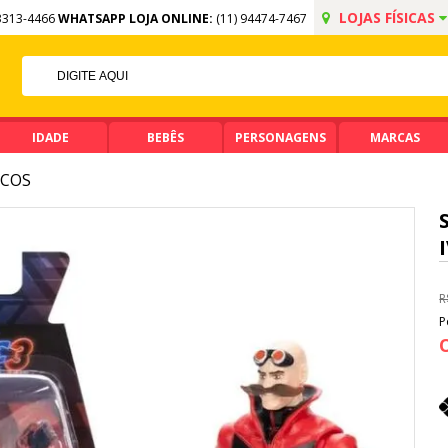
LOJAS FÍSICAS
3313-4466
WHATSAPP LOJA ONLINE:
(11) 94474-7467
FF NO PIX
MA DE R$ 99,90
IDADE
BEBÊS
PERSONAGENS
MARCAS
COS
R
P