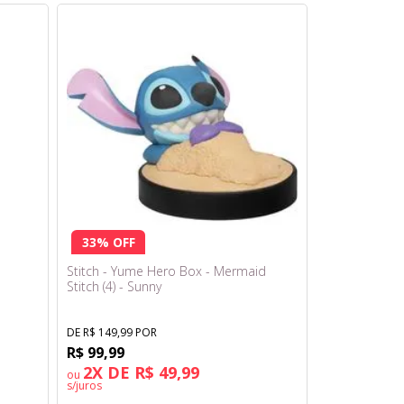
33% OFF
-
Stitch - Yume Hero Box - Mermaid
Stitch (4) - Sunny
DE R$ 149,99 POR
R$ 99,99
2X DE R$ 49,99
ou
s/juros