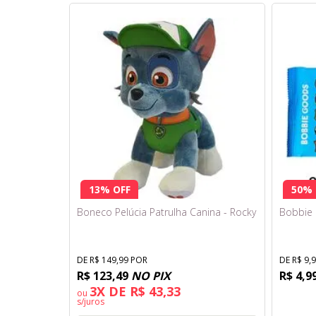
13% OFF
50% 
Boneco Pelúcia Patrulha Canina - Rocky
Bobbie 
DE R$ 149,99 POR
DE R$ 9,
R$ 123,49
NO PIX
R$ 4,9
3X DE R$ 43,33
ou
s/juros