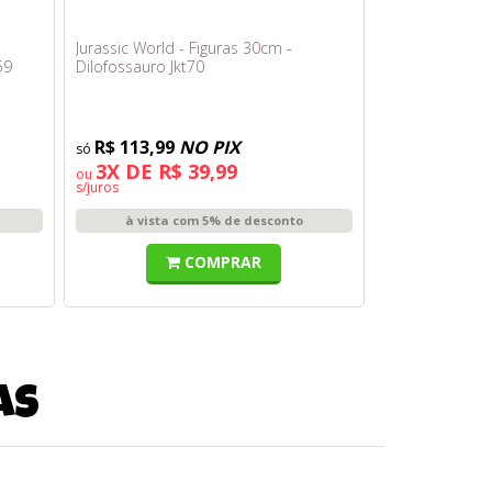
-
Jurassic World - Figuras 30cm -
59
Dilofossauro Jkt70
R$ 113,99
NO PIX
3X DE R$ 39,99
ou
s/juros
à vista com 5% de desconto
COMPRAR
as