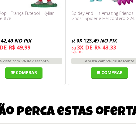
op - França Futebol - Kylian
Spidey And His Amazing Friends 
é #78
Ghost-Spider e Helicóptero G24
142,49
NO PIX
R$ 123,49
NO PIX
DE R$ 49,99
3X DE R$ 43,33
ou
s/juros
à vista com 5% de desconto
à vista com 5% de desconto
COMPRAR
COMPRAR
ão perca estas ofert