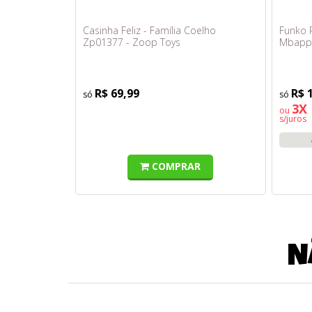
Casinha Feliz - Família Coelho
Funko P
Zp01377 - Zoop Toys
Mbapp
R$ 69,99
R$ 
3X 
ou
s/juros
COMPRAR
N