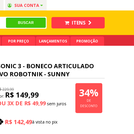
SUA CONTA
ITENS
POR PREÇO
LANÇAMENTOS
PROMOÇÃO
SONIC 3 - BONECO ARTICULADO
IVO ROBOTNIK - SUNNY
34%
$ 229,99
R$ 149,99
or:
DE
OU
3
X
DE
R$ 49,99
DESCONTO
R$ 142,49
à vista no pix