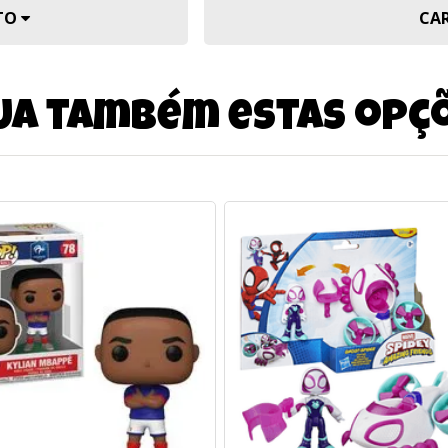
UTO
CA
ja também estas opç