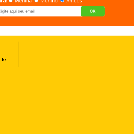
ra:
Menina
Menino
Ambos
OK
.br