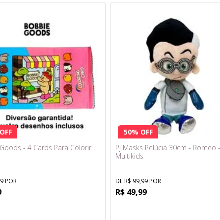
OFF
50% OFF
Goods - 4 Cards Para Colorir
Pj Masks Pelúcia 30cm - Romeo 
Multikids
99 POR
DE R$ 99,99 POR
9
R$ 49,99