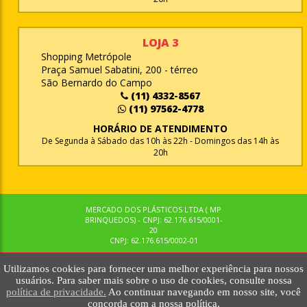
LOJA 3
Shopping Metrópole
Praça Samuel Sabatini, 200 - térreo
São Bernardo do Campo
(11) 4332-8567
(11) 97562-4778
HORÁRIO DE ATENDIMENTO
De Segunda à Sábado das 10h às 22h - Domingos das 14h às
20h
MERCADO DOS PLÁSTICOS LTDA ( MP
BRINQUEDOS) - CNPJ: 62.176.615/0001-
20
CNPJ: 62.176.615/0002-01
Utilizamos cookies para fornecer uma melhor experiência para nossos
© MPBRINQUEDOS. TODOS OS DIREITOS RESERVADOS. MKTNOW
usuários. Para saber mais sobre o uso de cookies, consulte nossa
política de privacidade.
Ao continuar navegando em nosso site, você
concorda com a nossa política.