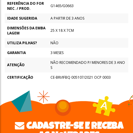
REFERÊNCIA DO FOR
G1465/G0663
NEC. / PROD.
IDADE SUGERIDA
A PARTIR DE 3 ANOS
DIMENSÕES DA EMBA
25 X 18 X 7CM
LAGEM
UTILIZA PILHAS?
NÃO
GARANTIA
3 MESES
NÃO RECOMENDADO P/ MENORES DE 3 ANO
ATENÇÃO
S
CERTIFICAÇÃO
CE-BRI/IFBQ 005107/2021 OCP 0003
CADASTRE-SE E RECEBA