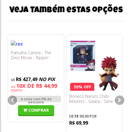
Veja também estas opções
Patrulha Canina - The
Dino Movie - Rippin'
Rescue Rex - Sunny
R$ 427,49
NO PIX
10X DE R$ 44,99
ou
30% OFF
s/juros
Boneco Naruto Chibi
Ur
à vista com 5% de
Masters - Gaara - Série 1 -
Ch
desconto
Fun
Am
COMPRAR
- 
DE R$ 99,99 POR
R$ 69,99