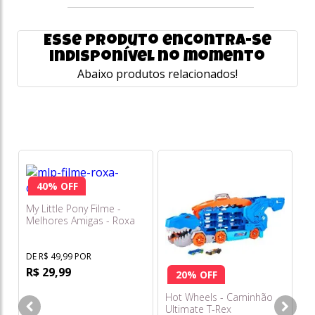
Esse produto encontra-se
indisponível no momento
Abaixo produtos relacionados!
40% OFF
My Little Pony Filme -
Melhores Amigas - Roxa
Ur
9c
DE R$ 49,99 POR
R$ 29,99
DE
20% OFF
R
Hot Wheels - Caminhão
Ultimate T-Rex