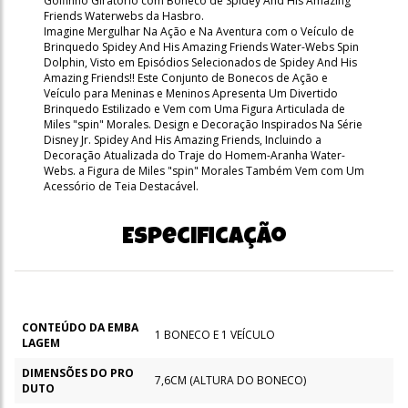
Golfinho Giratório com Boneco de Spidey And His Amazing
Friends Waterwebs da Hasbro.
Imagine Mergulhar Na Ação e Na Aventura com o Veículo de
Brinquedo Spidey And His Amazing Friends Water-Webs Spin
Dolphin, Visto em Episódios Selecionados de Spidey And His
Amazing Friends!! Este Conjunto de Bonecos de Ação e
Veículo para Meninas e Meninos Apresenta Um Divertido
Brinquedo Estilizado e Vem com Uma Figura Articulada de
Miles "spin" Morales. Design e Decoração Inspirados Na Série
Disney Jr. Spidey And His Amazing Friends, Incluindo a
Decoração Atualizada do Traje do Homem-Aranha Water-
Webs. a Figura de Miles "spin" Morales Também Vem com Um
Acessório de Teia Destacável.
Especificação
CONTEÚDO DA EMBA
1 BONECO E 1 VEÍCULO
LAGEM
DIMENSÕES DO PRO
7,6CM (ALTURA DO BONECO)
DUTO