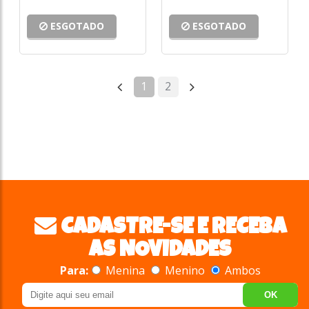
ESGOTADO
ESGOTADO
1
2
CADASTRE-SE E RECEBA
AS NOVIDADES
Para:
Menina
Menino
Ambos
OK