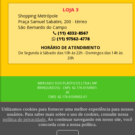
LOJA 3
Shopping Metrópole
Praça Samuel Sabatini, 200 - térreo
São Bernardo do Campo
(11) 4332-8567
(11) 97562-4778
HORÁRIO DE ATENDIMENTO
De Segunda à Sábado das 10h às 22h - Domingos das 14h às
20h
MERCADO DOS PLÁSTICOS LTDA ( MP
BRINQUEDOS) - CNPJ: 62.176.615/0001-
20
CNPJ: 62.176.615/0002-01
Utilizamos cookies para fornecer uma melhor experiência para nossos
© MPBRINQUEDOS. TODOS OS DIREITOS RESERVADOS. MKTNOW
usuários. Para saber mais sobre o uso de cookies, consulte nossa
política de privacidade.
Ao continuar navegando em nosso site, você
concorda com a nossa política.