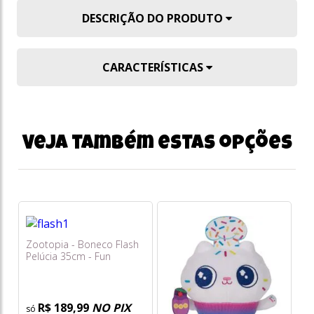
DESCRIÇÃO DO PRODUTO
CARACTERÍSTICAS
Veja também estas opções
Zootopia - Boneco Flash
Ca
Pelúcia 35cm - Fun
Pe
Ga
R$ 189,99
NO PIX