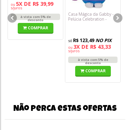
5X DE R$ 39,99
ou
o
s/juros
s/
Casa Mágica da Gabby -
à vista com 5% de
Pelúcia Celebration -
desconto
Cakey Cat - Sunny
COMPRAR
R$ 123,49
NO PIX
3X DE R$ 43,33
ou
s/juros
à vista com 5% de
desconto
COMPRAR
Não perca estas ofertas