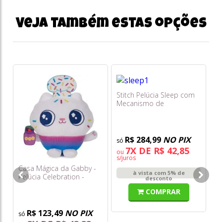
Veja também estas opções
Stitch Pelúcia Sleep com
Mecanismo de
Respiração - Multikids
R$ 284,99
NO PIX
7X DE R$ 42,85
ou
s/juros
Casa Mágica da Gabby -
Fu
à vista com 5% de
Pelúcia Celebration -
Mo
desconto
Cakey Cat - Sunny
Lo
COMPRAR
Or
R$ 123,49
NO PIX