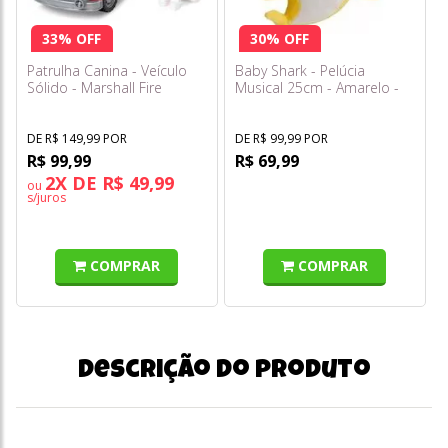
33% OFF
30% OFF
Patrulha Canina - Veículo
Baby Shark - Pelúcia
Sólido - Marshall Fire
Musical 25cm - Amarelo -
Engine - Sunny
Sunny
DE R$ 149,99 POR
DE R$ 99,99 POR
R$ 99,99
R$ 69,99
2X DE R$ 49,99
ou
s/juros
COMPRAR
COMPRAR
Descrição do produto