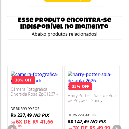
Esse produto encontra-se
indisponível no momento
Abaixo produtos relacionados!
38% OFF
35% OFF
Câmera Fotográfica
Divertida Rosa Zp01267 -
Harry Potter - Sala de Aula
Zoop Toys
de Poções - Sunny
DE R$ 399,99 POR
R$ 237,49
NO PIX
DE R$ 229,99 POR
6X DE R$ 41,66
R$ 142,49
NO PIX
ou
Gr
s/juros
3X DE R$ 49,99
ou