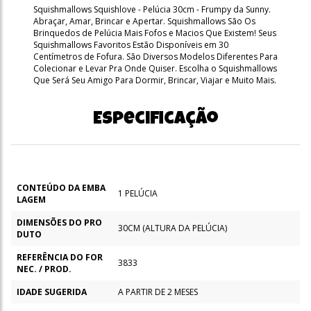
Squishmallows Squishlove - Pelúcia 30cm - Frumpy da Sunny.
Abraçar, Amar, Brincar e Apertar. Squishmallows São Os
Brinquedos de Pelúcia Mais Fofos e Macios Que Existem! Seus
Squishmallows Favoritos Estão Disponíveis em 30
Centímetros de Fofura. São Diversos Modelos Diferentes Para
Colecionar e Levar Pra Onde Quiser. Escolha o Squishmallows
Que Será Seu Amigo Para Dormir, Brincar, Viajar e Muito Mais.
Especificação
CONTEÚDO DA EMBA
1 PELÚCIA
LAGEM
DIMENSÕES DO PRO
30CM (ALTURA DA PELÚCIA)
DUTO
REFERÊNCIA DO FOR
3833
NEC. / PROD.
IDADE SUGERIDA
A PARTIR DE 2 MESES