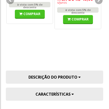
Su
s/juros
à vista com 5% de
desconto
à vista com 5% de
desconto
COMPRAR
DE
R
COMPRAR
o
s/
DESCRIÇÃO DO PRODUTO
CARACTERÍSTICAS