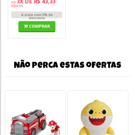
3X DE R$ 43,33
ou
o
s/juros
s/
à vista com 5% de
desconto
COMPRAR
Não perca estas ofertas