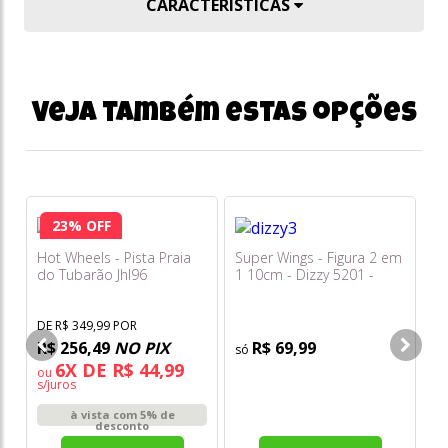
CARACTERÍSTICAS
Veja também estas opções
23% OFF
Hot Wheels - Pista Praia
Super Wings - Figura 2 em
Su
do Tubarão Jhl96
1 10cm - Dizzy 5201 -
1 
Sunny
52
DE R$ 349,99 POR
R$ 256,49
NO PIX
R$ 69,99
6X DE R$ 44,99
ou
o
s/juros
s/
à vista com 5% de
desconto