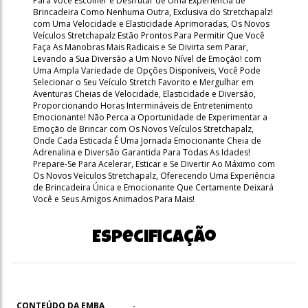
Para Você Escolher e Desfrutar de Uma Experiência de
Brincadeira Como Nenhuma Outra, Exclusiva do Stretchapalz!
com Uma Velocidade e Elasticidade Aprimoradas, Os Novos
Veículos Stretchapalz Estão Prontos Para Permitir Que Você
Faça As Manobras Mais Radicais e Se Divirta sem Parar,
Levando a Sua Diversão a Um Novo Nível de Emoção! com
Uma Ampla Variedade de Opções Disponíveis, Você Pode
Selecionar o Seu Veículo Stretch Favorito e Mergulhar em
Aventuras Cheias de Velocidade, Elasticidade e Diversão,
Proporcionando Horas Intermináveis de Entretenimento
Emocionante! Não Perca a Oportunidade de Experimentar a
Emoção de Brincar com Os Novos Veículos Stretchapalz,
Onde Cada Esticada É Uma Jornada Emocionante Cheia de
Adrenalina e Diversão Garantida Para Todas As Idades!
Prepare-Se Para Acelerar, Esticar e Se Divertir Ao Máximo com
Os Novos Veículos Stretchapalz, Oferecendo Uma Experiência
de Brincadeira Única e Emocionante Que Certamente Deixará
Você e Seus Amigos Animados Para Mais!
Especificação
CONTEÚDO DA EMBA