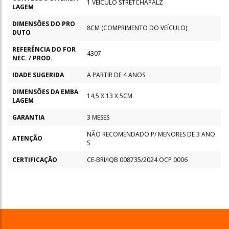
1 VEÍCULO STRETCHAPALZ
LAGEM
DIMENSÕES DO PRO
8CM (COMPRIMENTO DO VEÍCULO)
DUTO
REFERÊNCIA DO FOR
4307
NEC. / PROD.
IDADE SUGERIDA
A PARTIR DE 4 ANOS
DIMENSÕES DA EMBA
14,5 X 13 X 5CM
LAGEM
GARANTIA
3 MESES
NÃO RECOMENDADO P/ MENORES DE 3 ANO
ATENÇÃO
S
CERTIFICAÇÃO
CE-BRI/IQB 008735/2024 OCP 0006