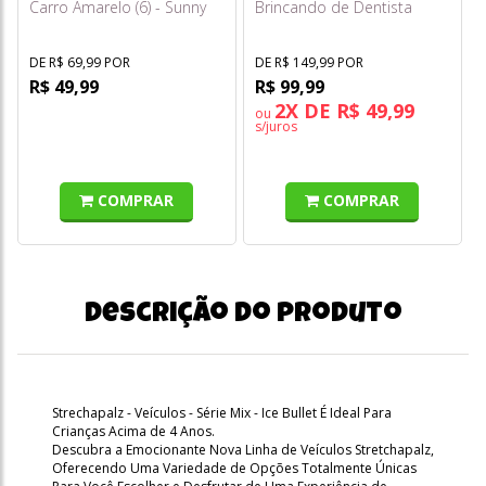
Carro Amarelo (6) - Sunny
Brincando de Dentista
F1259 - Hasbro
DE R$ 69,99 POR
DE R$ 149,99 POR
R$ 49,99
R$ 99,99
2X DE R$ 49,99
ou
s/juros
COMPRAR
COMPRAR
Descrição do produto
Strechapalz - Veículos - Série Mix - Ice Bullet É Ideal Para
Crianças Acima de 4 Anos.
Descubra a Emocionante Nova Linha de Veículos Stretchapalz,
Oferecendo Uma Variedade de Opções Totalmente Únicas